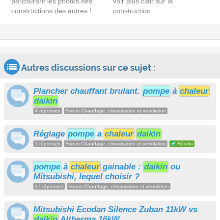
parcourant les photos des
voir plus clair sur la
constructions des autres !
construction.
Autres discussions sur ce sujet :
Plancher chauffant brulant.
pompe
à
chaleur
daikin
4 réponses
Forum Chauffage, climatisation et ventilation
Réglage
pompe
a
chaleur
daikin
1 réponses
Forum Chauffage, climatisation et ventilation
Résolu
pompe
à
chaleur
gainable :
daikin
ou
Mitsubishi, lequel choisir ?
17 réponses
Forum Chauffage, climatisation et ventilation
Mitsubishi Ecodan Silence Zuban 11kW vs
daikin
Altherma 16kW