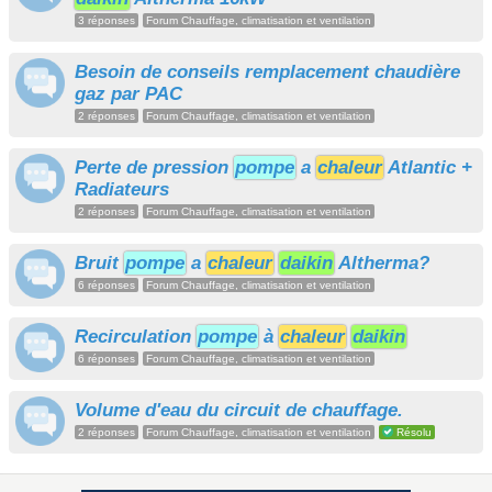
3 réponses
Forum Chauffage, climatisation et ventilation
Besoin de conseils remplacement chaudière
gaz par PAC
2 réponses
Forum Chauffage, climatisation et ventilation
Perte de pression
pompe
a
chaleur
Atlantic +
Radiateurs
2 réponses
Forum Chauffage, climatisation et ventilation
Bruit
pompe
a
chaleur
daikin
Altherma?
6 réponses
Forum Chauffage, climatisation et ventilation
Recirculation
pompe
à
chaleur
daikin
6 réponses
Forum Chauffage, climatisation et ventilation
Volume d'eau du circuit de chauffage.
2 réponses
Forum Chauffage, climatisation et ventilation
Résolu