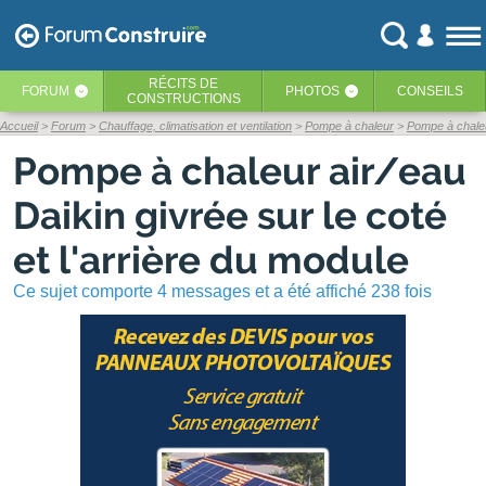
RÉCITS
DE
FORUM
PHOTOS
CONSEILS
‹
‹
CONSTRUCTIONS
Accueil
Forum
Chauffage, climatisation et ventilation
Pompe à chaleur
Pompe à chaleur
Pompe à chaleur air/eau
Daikin givrée sur le coté
et l'arrière du module
Ce sujet comporte 4 messages et a été affiché 238 fois