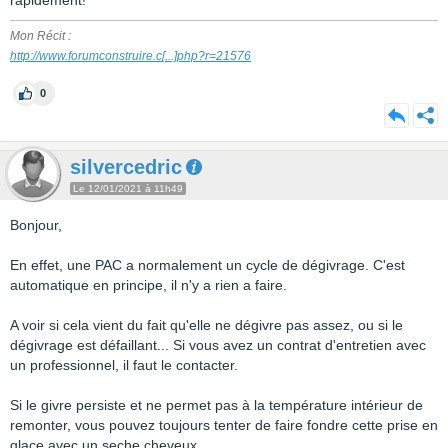
rapidement!
Mon Récit :
http://www.forumconstruire.c
[...]
php?r=21576
0
silvercedric
Le 12/01/2021 à 11h49
Bonjour,
En effet, une PAC a normalement un cycle de dégivrage. C'est
automatique en principe, il n'y a rien a faire.
A voir si cela vient du fait qu'elle ne dégivre pas assez, ou si le
dégivrage est défaillant... Si vous avez un contrat d'entretien avec
un professionnel, il faut le contacter.
Si le givre persiste et ne permet pas à la température intérieur de
remonter, vous pouvez toujours tenter de faire fondre cette prise en
glace avec un seche cheveux...