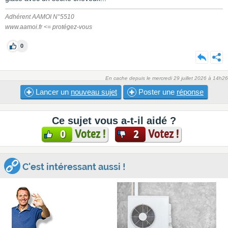
Adhérent AAMOI N°5510
www.aamoi.fr <= protégez-vous
0
En cache depuis le mercredi 29 juillet 2026 à 14h26
Lancer un
nouveau sujet
Poster une
réponse
Ce sujet vous a-t-il aidé ?
Votez !
Votez !
0
2
C'est intéressant aussi !