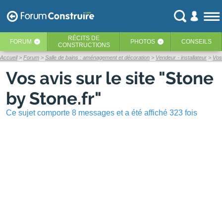
RÉCITS
DE
FORUM
PHOTOS
CONSEILS
‹
‹
CONSTRUCTIONS
Accueil
Forum
Salle de bains : aménagement et décoration
Vendeur - installateur
Vos 
Vos avis sur le site "Stone
by Stone.fr"
Ce sujet comporte 8 messages et a été affiché 323 fois