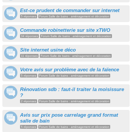
Est-ce prudent de commander sur internet
5 réponses
Forum Salle de bains : aménagement et décoration
Commande robinetterie sur site xTWO
34 réponses
Forum Salle de bains : aménagement et décoration
Site internet usine déco
11 réponses
Forum Salle de bains : aménagement et décoration
Votre avis sur problème avec de la faïence
5 réponses
Forum Salle de bains : aménagement et décoration
Rénovation sdb : faut-il traiter la moisissure
?
2 réponses
Forum Salle de bains : aménagement et décoration
Avis sur prix pose carrelage grand format
salle de bain
5 réponses
Forum Salle de bains : aménagement et décoration