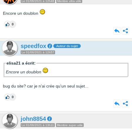
Le 01/06/2021 à 12h48
Membre ultra utile
Encore un doublon
0
speedfox
Auteur du sujet
Le 01/06/2021 à 12h57
elisa21 a écrit:
Encore un doublon
bug du site? car je n'ai crée qu'un seul sujet...
0
john8854
Le 01/06/2021 à 13h11
Membre super utile