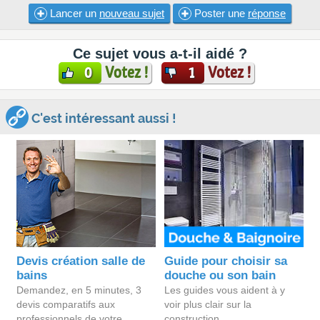
Lancer un
nouveau sujet
Poster une
réponse
Ce sujet vous a-t-il aidé ?
Votez !
Votez !
0
1
C'est intéressant aussi !
Devis création salle de
Guide pour choisir sa
bains
douche ou son bain
Demandez, en 5 minutes, 3
Les guides vous aident à y
devis comparatifs aux
voir plus clair sur la
professionnels de votre
construction.