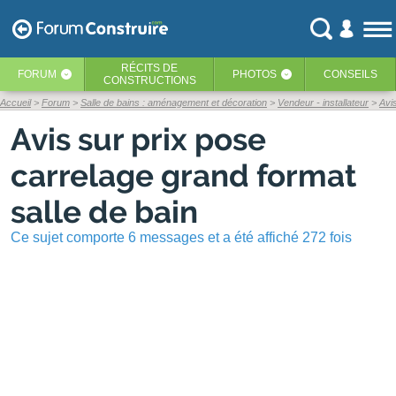
RÉCITS
DE
FORUM
PHOTOS
CONSEILS
‹
‹
CONSTRUCTIONS
Accueil
Forum
Salle de bains : aménagement et décoration
Vendeur - installateur
Avi
Avis sur prix pose
carrelage grand format
salle de bain
Ce sujet comporte 6 messages et a été affiché 272 fois