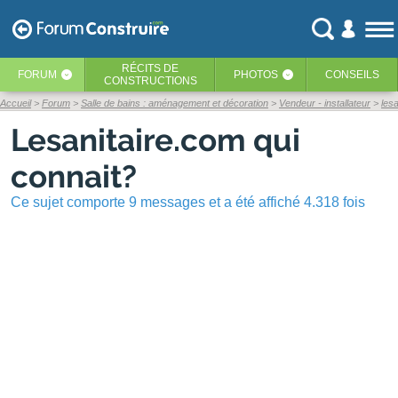
RÉCITS
DE
FORUM
PHOTOS
CONSEILS
‹
‹
CONSTRUCTIONS
Accueil
Forum
Salle de bains : aménagement et décoration
Vendeur - installateur
les
Lesanitaire.com qui
connait?
Ce sujet comporte 9 messages et a été affiché 4.318 fois