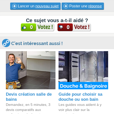
Lancer un
nouveau sujet
Poster une
réponse
Ce sujet vous a-t-il aidé ?
Votez !
Votez !
0
0
C'est intéressant aussi !
Devis création salle de
Guide pour choisir sa
bains
douche ou son bain
Demandez, en 5 minutes, 3
Les guides vous aident à y
devis comparatifs aux
voir plus clair sur la