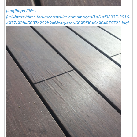
[img]https://files
[url=https://files.forumconstruire.com/images/1a/1af02935-3916-
4977-92fe-5037c252b9af-jpeg-stor-6095f30a6c90e976723.jpg]