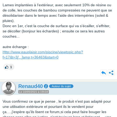
Lames implantées à l'extérieur, avec seulement 10% de résine ou
de colle, les couches de bambou compressées ne peuvent que se
désolidariser dans le temps avec l'aide des intempéries (soleil &
pluies).
Donc en 1er, c'est la couche de surface qui va s'écailler, s'effriter,
se décoller (bonjour les échardes) ; ensuite ce sera les autres
couches...
autre échange :
Http://www.eauplaisir.com/piscine/viewtopic.php?
f=17&t=3
[...]
amp;t=36463&start=0
1
Renaud40
Auteur du sujet
Le 10/05/2021 à 15h16
Vous confirmez ce que je pense , le produit n'est pas adapté pour
une utilisation extérieure et pourtant ils le vendent pour
ça.....j'espère qu'ils lisent ce forum,si cela peut faire bouger les