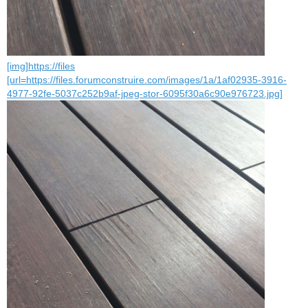
[img]https://files
[url=https://files.forumconstruire.com/images/1a/1af02935-3916-
4977-92fe-5037c252b9af-jpeg-stor-6095f30a6c90e976723.jpg]