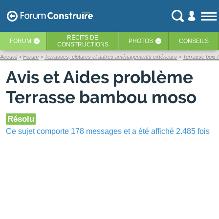
RÉCITS
DE
FORUM
PHOTOS
CONSEILS
‹
‹
CONSTRUCTIONS
Accueil
Forum
Terrasses, clotures et autres aménagements extérieurs
Terrasse bois 
Avis et Aides problème
Terrasse bambou moso
Résolu
Ce sujet comporte 178 messages et a été affiché 2.485 fois