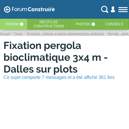
RÉCITS
DE
FORUM
PHOTOS
CONSEILS
‹
‹
CONSTRUCTIONS
Accueil
Forum
Terrasses, clotures et autres aménagements extérieurs
Pergola - store
Fixation pergola
bioclimatique 3x4 m -
Dalles sur plots
Ce sujet comporte 7 messages et a été affiché 361 fois