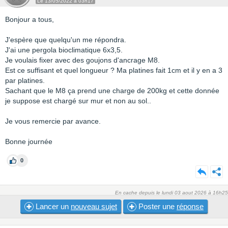
Le 13/05/2022 à 03h17
Bonjour a tous,
J'espère que quelqu'un me répondra.
J'ai une pergola bioclimatique 6x3,5.
Je voulais fixer avec des goujons d'ancrage M8.
Est ce suffisant et quel longueur ? Ma platines fait 1cm et il y en a 3
par platines.
Sachant que le M8 ça prend une charge de 200kg et cette donnée
je suppose est chargé sur mur et non au sol..
Je vous remercie par avance.
Bonne journée
0
En cache depuis le lundi 03 aout 2026 à 16h25
Lancer un
nouveau sujet
Poster une
réponse