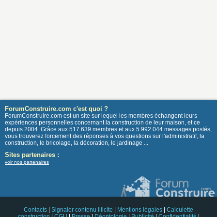
ForumConstruire.com c'est quoi ?
ForumConstruire.com est un site sur lequel les membres échangent leurs
expériences personnelles concernant la construction de leur maison, et ce
depuis 2004. Grâce aux 517 639 membres et aux 5 992 044 messages postés,
vous trouverez forcement des réponses à vos questions sur l'administratif, la
construction, le bricolage, la décoration, le jardinage ...
Sites partenaires :
voir nos partenaires
Contacts
|
Signaler contenu illicite
|
Mentions légales
|
Calculette
construction
|
CGU
|
Presse
|
Déontologie
|
Publicité
|
Confidentialité
|