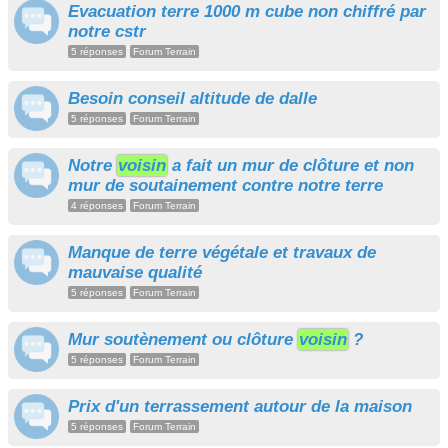
Evacuation terre 1000 m cube non chiffré par
notre cstr
5 réponses
Forum Terrain
Besoin conseil altitude de dalle
5 réponses
Forum Terrain
Notre
voisin
a fait un mur de clôture et non
mur de soutainement contre notre terre
4 réponses
Forum Terrain
Manque de terre végétale et travaux de
mauvaise qualité
5 réponses
Forum Terrain
Mur soutènement ou clôture
voisin
?
5 réponses
Forum Terrain
Prix d'un terrassement autour de la maison
5 réponses
Forum Terrain