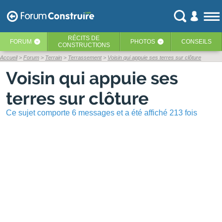
RÉCITS
DE
FORUM
PHOTOS
CONSEILS
‹
‹
CONSTRUCTIONS
Accueil
Forum
Terrain
Terrassement
Voisin qui appuie ses terres sur clôture
Voisin qui appuie ses
terres sur clôture
Ce sujet comporte 6 messages et a été affiché 213 fois