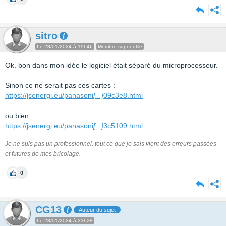
sitro
Le 28/01/2024 à 19h46
Membre super utile
Ok. bon dans mon idée le logiciel était séparé du microprocesseur.
Sinon ce ne serait pas ces cartes :
https://jsenergi.eu/panasoni
[...]
09c3e8.html
ou bien :
https://jsenergi.eu/panasoni
[...]
3c5109.html
Je ne suis pas un professionnel. tout ce que je sais vient des erreurs passées
et futures de mes bricolage.
0
CG13
Auteur du sujet
Le 28/01/2024 à 23h28