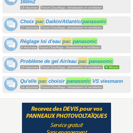
160m2
16 réponses
Forum Chauffage, climatisation et ventilation
Choix
pac
Daikin/Atlantic/
panasonic
17 réponses
Forum Chauffage, climatisation et ventilation
Réglage loi d'eau
pac
panasonic
8 réponses
Forum Chauffage, climatisation et ventilation
Problème de gel Air/eau
pac
panasonic
10 réponses
Forum Chauffage, climatisation et ventilation
Résolu
Qu'elle
pac
choisir
panasonic
VS viesmann
14 réponses
Forum Chauffage, climatisation et ventilation