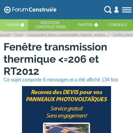
RÉCITS
DE
FORUM
PHOTOS
CONSEILS
‹
‹
CONSTRUCTIONS
Accueil
Forum
Constructions basse consommation (passive, positive...)
Fenêtre trans
Fenêtre transmission
thermique <=206 et
RT2012
Ce sujet comporte 6 messages et a été affiché 134 fois