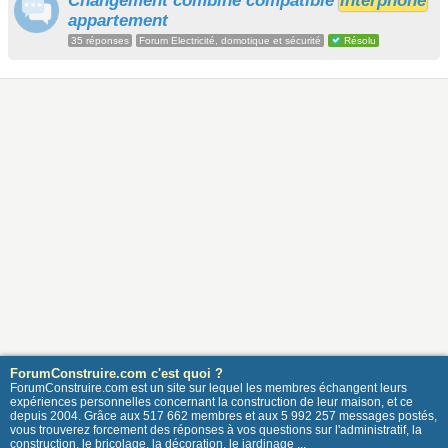
Changement combiné compatible
interphone
appartement
35 réponses
Forum Electricité, domotique et sécurité
Résolu
ForumConstruire.com c'est quoi ?
ForumConstruire.com est un site sur lequel les membres échangent leurs
expériences personnelles concernant la construction de leur maison, et ce
depuis 2004. Grâce aux 517 662 membres et aux 5 992 257 messages postés,
vous trouverez forcement des réponses à vos questions sur l'administratif, la
construction, le bricolage, la décoration, le jardinage ...