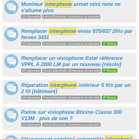
Moniteur
interphone
urmet mini note ne
s'allume plus
11 réponses
Forum Electricité, domotique et sécurité
Remplacer
interphone
elvox 875/837 2fils par
fervex 3431
13 réponses
Forum Electricité, domotique et sécurité
Résolu
Remplacer un visiophone Extel référence
VPPL A 2000 LM par un nouveau [résolu]
13 réponses
Forum Electricité, domotique et sécurité
Résolu
Réparation
interphone
intérieur 6 fils par un
2 fil (bâtiment)
14 réponses
Forum Electricité, domotique et sécurité
Résolu
Panne sur visiophone Bticino Classe 300
V13M : plus de son ?
16 réponses
Forum Electricité, domotique et sécurité