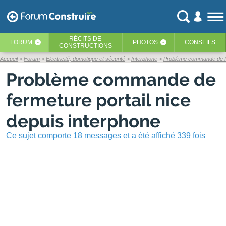
RÉCITS
DE
FORUM
PHOTOS
CONSEILS
‹
‹
CONSTRUCTIONS
Accueil
Forum
Electricité, domotique et sécurité
Interphone
Problème commande de fer
Problème commande de
fermeture portail nice
depuis interphone
Ce sujet comporte 18 messages et a été affiché 339 fois