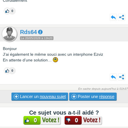
Cordialement
0
Rds64
Le 20/05/2026 à 13h20
Bonjour
J’ai également le même souci avec un interphone Ezviz
En attente d’une solution…
0
En cache depuis aujourd'hui à 01h37
Lancer un
nouveau sujet
Poster une
réponse
Ce sujet vous a-t-il aidé ?
Votez !
Votez !
0
0