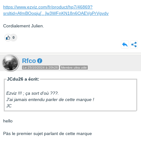
https://www.ezviz.com/fr/product/hp7/46869?
srsltid=AfmBOoqju
[...]
w3WFnKN18n6OAEVgPrVgvdv
Cordialement Julien.
0
Rfco
Le 25/10/2024 à 20h26
Membre ultra utile
JCdu26 a écrit:
Ezviz !!! ; ça sort d'où ???.
J'ai jamais entendu parler de cette marque !
JC
hello
Päs le premier sujet parlant de cette marque