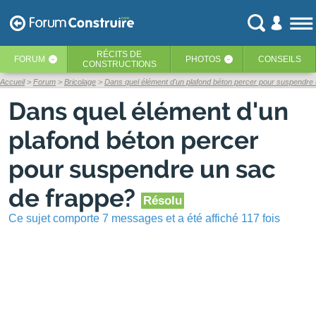
RÉCITS
DE
FORUM
PHOTOS
CONSEILS
‹
‹
CONSTRUCTIONS
Accueil
Forum
Bricolage
Dans quel élément d'un plafond béton percer pour suspendre
Dans quel élément d'un
plafond béton percer
pour suspendre un sac
de frappe?
Résolu
Ce sujet comporte 7 messages et a été affiché 117 fois