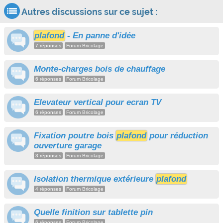
Autres discussions sur ce sujet :
plafond
- En panne d'idée
7 réponses
Forum Bricolage
Monte-charges bois de chauffage
6 réponses
Forum Bricolage
Elevateur vertical pour ecran TV
6 réponses
Forum Bricolage
Fixation poutre bois
plafond
pour réduction
ouverture garage
3 réponses
Forum Bricolage
Isolation thermique extérieure
plafond
4 réponses
Forum Bricolage
Quelle finition sur tablette pin
6 réponses
Forum Bricolage