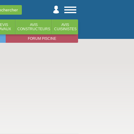
EVIS
AVIS
AVIS
AVAUX
CONSTRUCTEURS
CUISINISTES
FORUM PISCINE