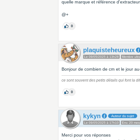
quelle marque et référence d'extracteur
@+
0
plaquisteheureux
Le 09/05/2025 à 13h28
Membre ultra
Bonjour de combien de cm et le jour au-
ce sont souvent des petits détails qui font la d
0
kykyn
Auteur du sujet
Le 09/05/2025 à 17h10
Env. 20 me
Merci pour vos réponses