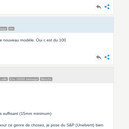
ssage
Ain
 le nouveau modèle. Oui c est du 100
 utile
Env. 10000 message
Manche
pas suffisant (15mm minimum)
pour ce genre de choses, je pose du S&P (Unelvent) bien