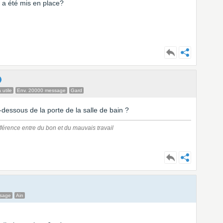
 a été mis en place?
 utile
Env. 20000 message
Gard
dessous de la porte de la salle de bain ?
ifférence entre du bon et du mauvais travail
ssage
Ain