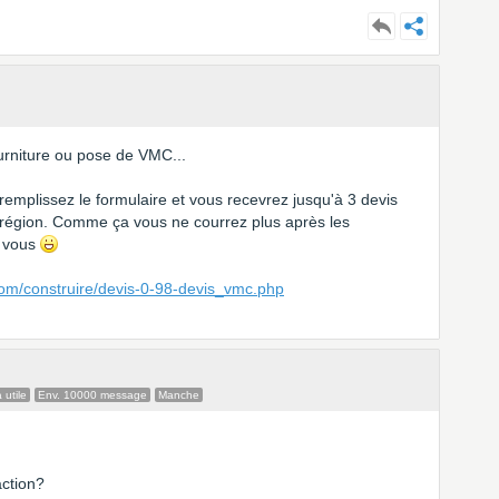
urniture ou pose de VMC...
 remplissez le formulaire et vous recevrez jusqu'à 3 devis
 région. Comme ça vous ne courrez plus après les
à vous
com/construire/devis-0-98-devis_vmc.php
 utile
Env. 10000 message
Manche
action?