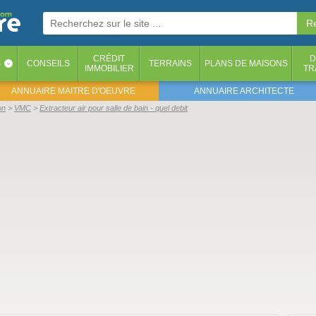
CRÉDIT
D
S
CONSEILS
TERRAINS
PLANS DE MAISONS
‹
IMMOBILIER
TR
ANNUAIRE MAITRE D'OEUVRE
ANNUAIRE ARCHITECTE
on
VMC
Extracteur air pour salle de bain - quel debit