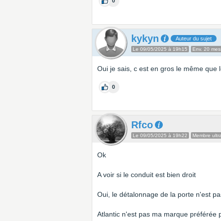
0
kykyn
Auteur du sujet
Le 09/05/2025 à 19h15
Env. 20 me
Oui je sais, c est en gros le même que
0
Rfco
Le 09/05/2025 à 19h22
Membre ultra
Ok
A voir si le conduit est bien droit
Oui, le détalonnage de la porte n'est 
Atlantic n'est pas ma marque préférée 