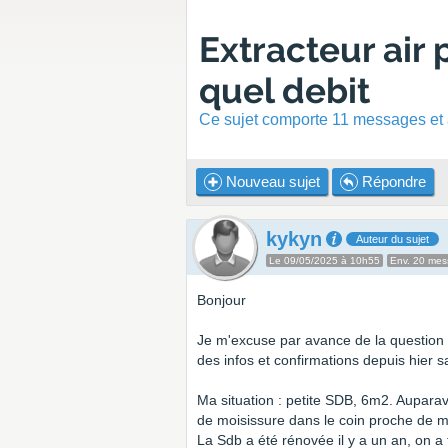
Extracteur air 
quel debit
Ce sujet comporte 11 messages et a
Nouveau sujet
Répondre
kykyn
Auteur du sujet
Le 09/05/2025 à 10h55
Env. 20 me
Bonjour
Je m'excuse par avance de la question 
des infos et confirmations depuis hier 
Ma situation : petite SDB, 6m2. Aupara
de moisissure dans le coin proche de 
La Sdb a été rénovée il y a un an, on a 