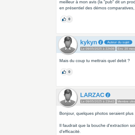
meilleur à mon avis (la "pub" dit un pro
en présentiel des démos comparatives, i
0
kykyn
Auteur du sujet
Le 09/05/2025 à 22h06
Env. 20 me
Mais du coup tu mettrais quel debit ?
0
LARZAC
Le 09/05/2025 à 23h43
Membre ultra
Bonjour, quelques photos seraient plus 
Il faudrait que la bouche d'extraction s
d'efficacité.