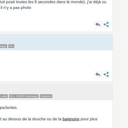
duit posé toutes les 6 secondes dans le monde), j'ai déjà vu
l n'y a pas photo
ssage
Ain
 utile
Env. 10000 message
Aveyron
parlantes.
oit au dessus de la douche ou de la
baignoire
pour plus