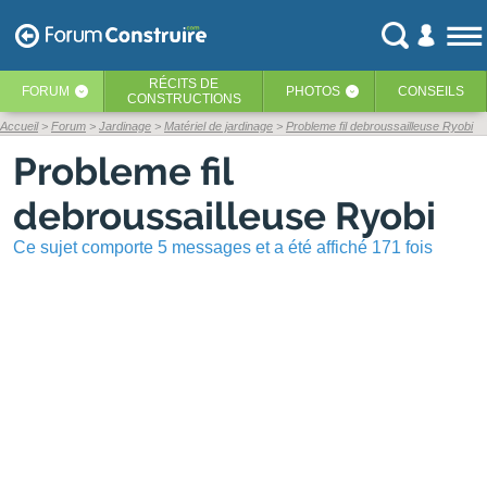
RÉCITS
DE
FORUM
PHOTOS
CONSEILS
‹
‹
CONSTRUCTIONS
Accueil
Forum
Jardinage
Matériel de jardinage
Probleme fil debroussailleuse Ryobi
Probleme fil
debroussailleuse Ryobi
Ce sujet comporte 5 messages et a été affiché 171 fois