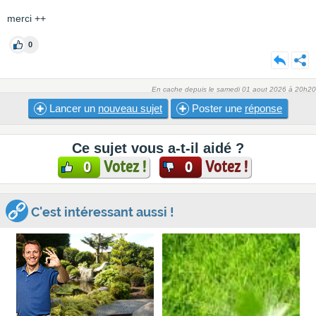
merci ++
0
En cache depuis le samedi 01 aout 2026 à 20h20
Lancer un
nouveau sujet
Poster une
réponse
Ce sujet vous a-t-il aidé ?
Votez !
Votez !
0
0
C'est intéressant aussi !