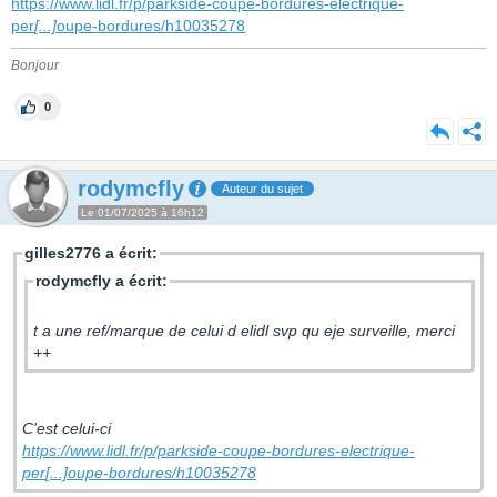
https://www.lidl.fr/p/parkside-coupe-bordures-electrique-
per
[...]
oupe-bordures/h10035278
Bonjour
0
rodymcfly
Auteur du sujet
Le 01/07/2025 à 16h12
gilles2776 a écrit:
rodymcfly a écrit:
t a une ref/marque de celui d elidl svp qu eje surveille, merci
++
C'est celui-ci
https://www.lidl.fr/p/parkside-coupe-bordures-electrique-
per
[...]
oupe-bordures/h10035278