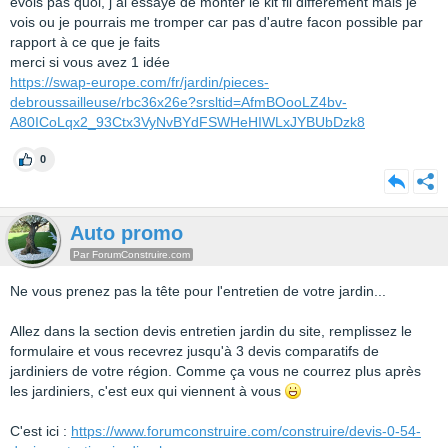
evois pas quoi, j ai essayé de monter le kit fil différement mais je
vois ou je pourrais me tromper car pas d'autre facon possible par
rapport à ce que je faits
merci si vous avez 1 idée
https://swap-europe.com/fr/jardin/pieces-
debroussailleuse/rbc36x26e?srsltid=AfmBOooLZ4bv-
A80ICoLqx2_93Ctx3VyNvBYdFSWHeHIWLxJYBUbDzk8
0
Auto promo
Par ForumConstruire.com
Ne vous prenez pas la tête pour l'entretien de votre jardin...
Allez dans la section devis entretien jardin du site, remplissez le
formulaire et vous recevrez jusqu'à 3 devis comparatifs de
jardiniers de votre région. Comme ça vous ne courrez plus après
les jardiniers, c'est eux qui viennent à vous
C'est ici :
https://www.forumconstruire.com/construire/devis-0-54-