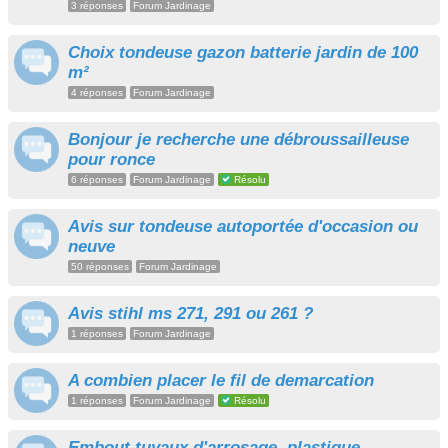
3 réponses
Forum Jardinage
Choix tondeuse gazon batterie jardin de 100
m²
4 réponses
Forum Jardinage
Bonjour je recherche une débroussailleuse
pour ronce
6 réponses
Forum Jardinage
Résolu
Avis sur tondeuse autoportée d'occasion ou
neuve
50 réponses
Forum Jardinage
Avis stihl ms 271, 291 ou 261 ?
1 réponses
Forum Jardinage
A combien placer le fil de demarcation
1 réponses
Forum Jardinage
Résolu
Embout tuyaux d'arrosage, plastique