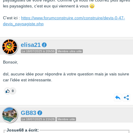
paysagistes de votre région. Comme ça vous ne courrez plus après
les paysagistes, c'est eux qui viennent à vous
C'est ici :
https://www.forumconstruire.com/construire/devis-0-47-
devis_paysagiste.php
elisa21
Le 18/07/2025 à 20h56
Membre ultra utile
Bonsoir,
dsl, aucune idée pour répondre à votre question mais je vais suivre
car l'idée est intéressante.
0
GB83
Le 18/07/2025 à 21h26
Membre utile
Josue68 a écrit: