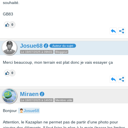
souhaité.
GB83
0
Josue68
Auteur du sujet
Le 19/07/2025 à 09h01
Bloggeur
Merci beaucoup, mon terrain est plat donc je vais essayer ça
0
Miraen
Le 19/07/2025 à 14h59
Membre utile
Bonjour
Josue68
Attention, le Kazaplan ne permet pas de partir d'une photo pour
ajouter des éléments. Il faut faire le plan à la main (tracer les limites