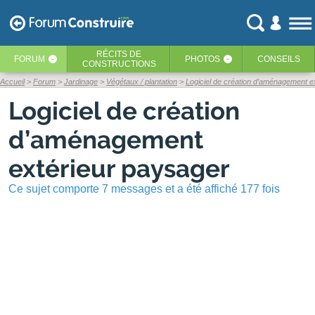
RÉCITS
DE
FORUM
PHOTOS
CONSEILS
‹
‹
CONSTRUCTIONS
Accueil
Forum
Jardinage
Végétaux / plantation
Logiciel de création d’aménagement e
Logiciel de création
d’aménagement
extérieur paysager
Ce sujet comporte 7 messages et a été affiché 177 fois