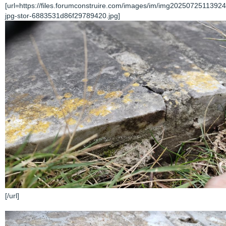
[url=https://files.forumconstruire.com/images/im/img20250725113924
jpg-stor-6883531d86f29789420.jpg]
[/url]