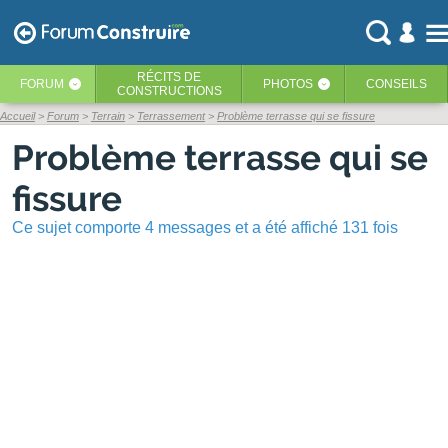
RÉCITS
DE
FORUM
PHOTOS
CONSEILS
‹
‹
CONSTRUCTIONS
Accueil
Forum
Terrain
Terrassement
Problème terrasse qui se fissure
Problème terrasse qui se
fissure
Ce sujet comporte 4 messages et a été affiché 131 fois