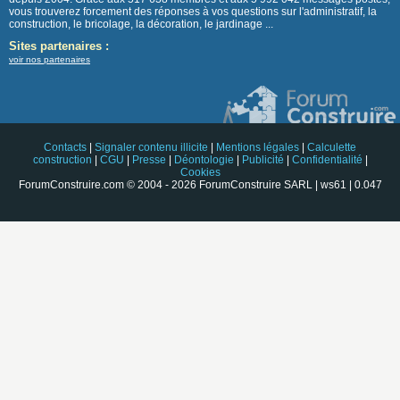
vous trouverez forcement des réponses à vos questions sur l'administratif, la
construction, le bricolage, la décoration, le jardinage ...
Sites partenaires :
voir nos partenaires
Contacts
|
Signaler contenu illicite
|
Mentions légales
|
Calculette
construction
|
CGU
|
Presse
|
Déontologie
|
Publicité
|
Confidentialité
|
Cookies
ForumConstruire.com © 2004 - 2026 ForumConstruire SARL | ws61 | 0.047