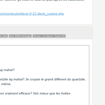
om/construire/devis-0-22-devis_cuisine.php
r utile
Env. 3000 message
Rouen - Le Havre - Paris (76)
 taj mahal?
artzite taj mahal? Je croyais le granit différent du quartzite,
 le même.
son vraiment efficace? Voir mieux que les hottes