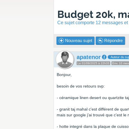
Budget 20k, ma
Ce sujet comporte 12 messages et a
Nouveau sujet
Répondre
apatenor
Auteur du suj
Le 01/09/2025 à 22h33
Env. 10 me
Bonjour,
besoin de vos retours svp:
- céramique linen desert ou quartzite t
- granit taj mahal c'est différent de quar
mais sur google j'ai trouvé que c'est l
- hotte integré dans la plaque de cuiss