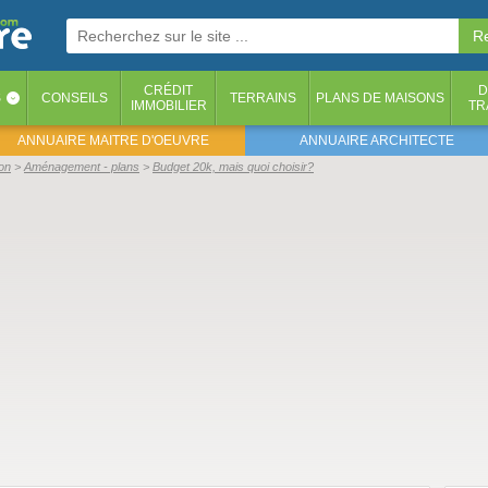
CRÉDIT
D
S
CONSEILS
TERRAINS
PLANS DE MAISONS
‹
IMMOBILIER
TR
ANNUAIRE MAITRE D'OEUVRE
ANNUAIRE ARCHITECTE
on
Aménagement - plans
Budget 20k, mais quoi choisir?