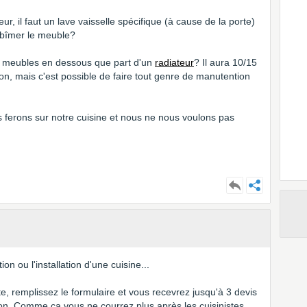
eur, il faut un lave vaisselle spécifique (à cause de la porte)
abîmer le meuble?
ec meubles en dessous que part d'un
radiateur
? Il aura 10/15
son, mais c'est possible de faire tout genre de manutention
 ferons sur notre cuisine et nous ne nous voulons pas
on ou l'installation d'une cuisine...
ite, remplissez le formulaire et vous recevrez jusqu'à 3 devis
ion. Comme ça vous ne courrez plus après les cuisinistes,