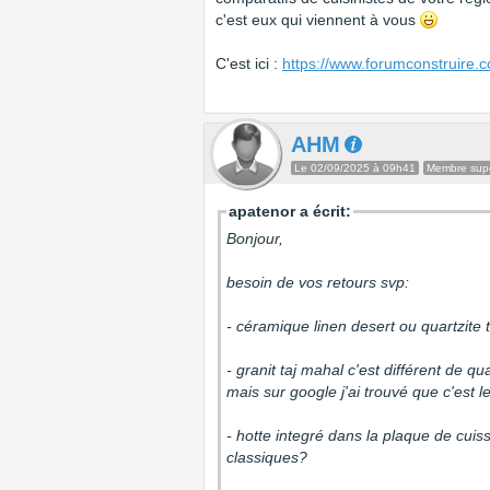
c'est eux qui viennent à vous
C'est ici :
https://www.forumconstruire.c
AHM
Le 02/09/2025 à 09h41
Membre supe
apatenor a écrit:
Bonjour,
besoin de vos retours svp:
- céramique linen desert ou quartzite
- granit taj mahal c'est différent de qu
mais sur google j'ai trouvé que c'est
- hotte integré dans la plaque de cuis
classiques?