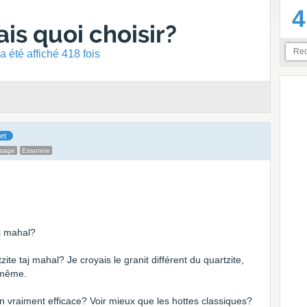
4
is quoi choisir?
 été affiché 418 fois
et
ssage
Essonne
aj mahal?
tzite taj mahal? Je croyais le granit différent du quartzite,
e même.
on vraiment efficace? Voir mieux que les hottes classiques?