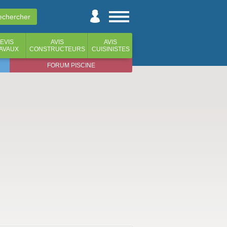
EVIS
AVIS
AVIS
AVAUX
CONSTRUCTEURS
CUISINISTES
FORUM PISCINE