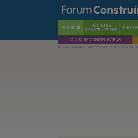
RÉCITS
DE
FORUM
PHOTO
‹
CONSTRUCTIONS
ANNUAIRE CONSTRUCTEUR
Accueil
Forum
Constructeurs
Calvados
[14] V