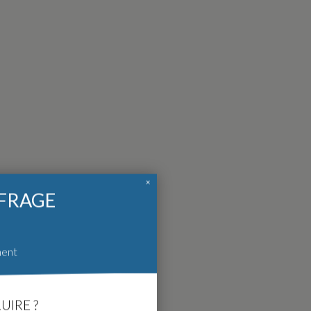
×
FFRAGE
ment
UIRE ?