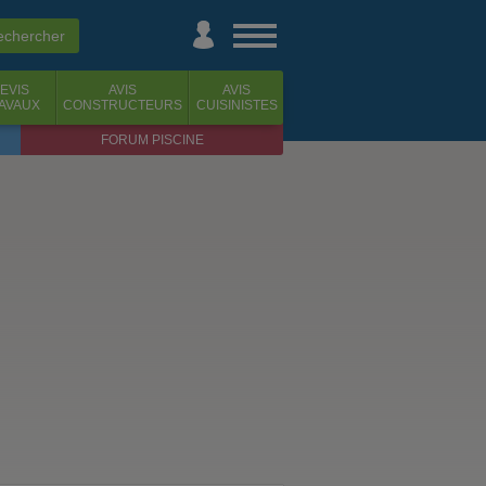
EVIS
AVIS
AVIS
AVAUX
CONSTRUCTEURS
CUISINISTES
FORUM PISCINE