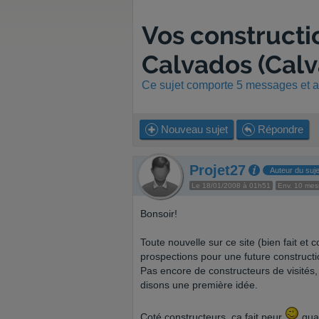
Vos constructi
Calvados (Cal
Ce sujet comporte 5 messages et a 
Nouveau sujet
Répondre
Projet27
Auteur du suje
Le 18/01/2008 à 01h51
Env. 10 me
Bonsoir!
Toute nouvelle sur ce site (bien fait et 
prospections pour une future constructi
Pas encore de constructeurs de visités, 
disons une première idée.
Coté constructeurs, ca fait peur
quan