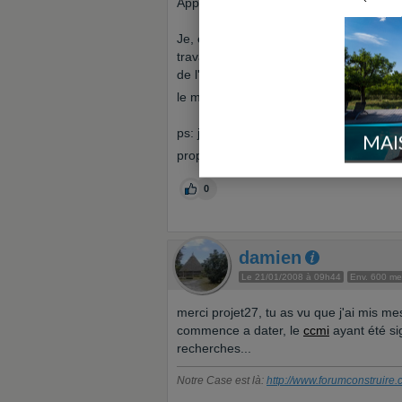
Apparemment ce week, il y a le salon de 
Je, enfin on, aimerait trouver du coté d
travaille à Cergy. Donc ca nous semblait
de l'autoroute (il rentrera que le week
le meilleur coin...
ps: j'ai lu ton topic sur ta construction
MAI
propreté dingue, pour une très sympath
0
damien
Le 21/01/2008 à 09h44
Env. 600 m
merci projet27, tu as vu que j'ai mis me
commence a dater, le
ccmi
ayant été s
recherches...
Notre Case est là:
http://www.forumconstruire.