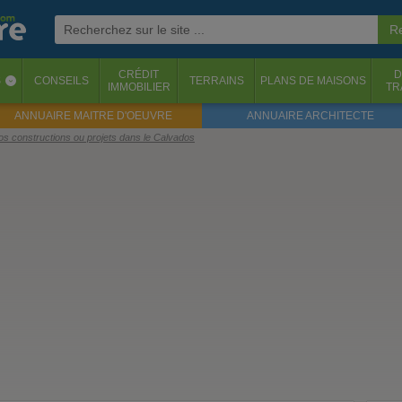
CRÉDIT
D
S
CONSEILS
TERRAINS
PLANS DE MAISONS
‹
IMMOBILIER
TR
ANNUAIRE MAITRE D'OEUVRE
ANNUAIRE ARCHITECTE
os constructions ou projets dans le Calvados