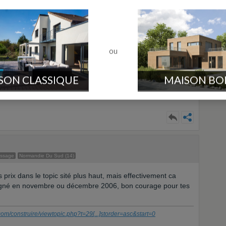
l'immo à caen. Ca tombe à pic, et je vais y aller.
e Troarn. Je bosse à Hérouville et mon ami lui, habite et
 la moins pire des soluces ce coin là pour ne pas s'éloigner
) Malheureusement, finacièrement parlant ca semble pas etre
ou
, comme tout le monde, j'ai trouvé que le chantier etait d'une
SON CLASSIQUE
MAISON BO
ique construction de plus.
essage
Normandie Du Sud (14)
s prix dans le topic sité plus haut, mais effectivement ca
igné en novembre ou décembre 2006, bon courage pour tes
com/construire/viewtopic.php?t=29
[...]
storder=asc&start=0