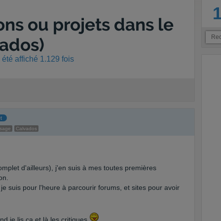
ons ou projets dans le
vados)
été affiché 1.129 fois
t
ssage
Calvados
complet d'ailleurs), j'en suis à mes toutes premières
on.
je suis pour l'heure à parcourir forums, et sites pour avoir
d je lis ca et là les critiques