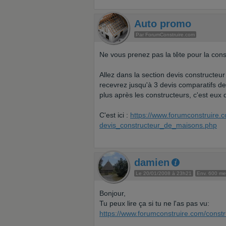
Auto promo
Par ForumConstruire.com
Ne vous prenez pas la tête pour la cons
Allez dans la section devis constructeur
recevrez jusqu'à 3 devis comparatifs d
plus après les constructeurs, c'est eux
C'est ici :
https://www.forumconstruire.c
devis_constructeur_de_maisons.php
damien
Le 20/01/2008 à 23h21
Env. 600 m
Bonjour,
Tu peux lire ça si tu ne l'as pas vu:
https://www.forumconstruire.com/const