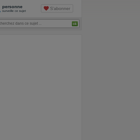
1
personne
S'abonner
surveille ce sujet