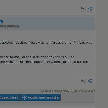
t
ssage
Calvados
ossièrement estimé (mais vraiment grossièrement) à pas plus
ince tantot, j'ai pas lu de bonnes choses sur ce
re visiblement...mais dans le calvados, j'ai rien lu sur eux
En cache depuis le mardi 04 aout 2026 à 05h28
uveau sujet
Poster une
réponse