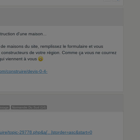
truction d'une maison...
 de maisons du site, remplissez le formulaire et vous
e constructeurs de votre région. Comme ça vous ne courrez
 qui viennent à vous
om/construire/devis-0-4-
essage
Normandie Du Sud (14)
ruire/topic-29778.php&a
[...]
storder=asc&start=0