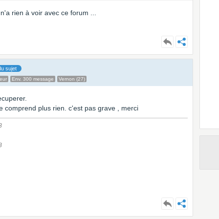
 n'a rien à voir avec ce forum ...
u sujet
eur
Env. 300 message
Vernon (27)
recuperer.
je comprend plus rien. c'est pas grave , merci
8
8