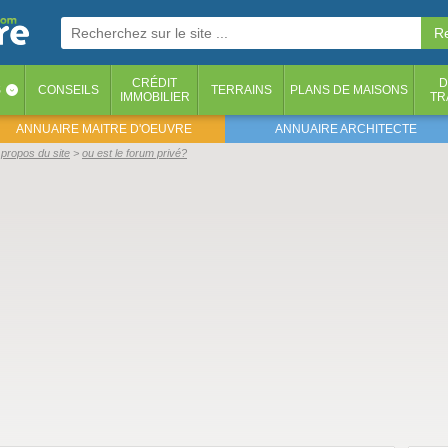
CRÉDIT
D
S
CONSEILS
TERRAINS
PLANS DE MAISONS
‹
IMMOBILIER
TR
ANNUAIRE MAITRE D'OEUVRE
ANNUAIRE ARCHITECTE
propos du site
ou est le forum privé?