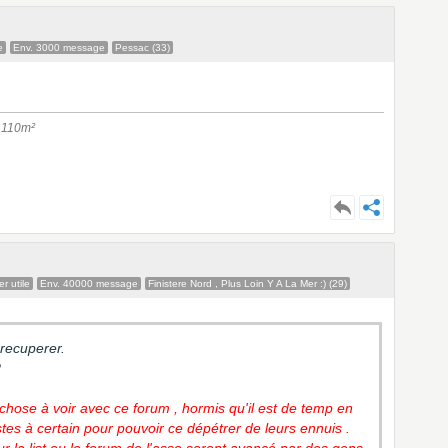
e
Env. 3000 message
Pessac (33)
) 110m²
r utile
Env. 40000 message
Finistere Nord , Plus Loin Y A La Mer :) (29)
e recuperer.
?
hose à voir avec ce forum , hormis qu'il est de temp en
tes à certain pour pouvoir ce dépétrer de leurs ennuis .