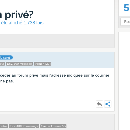
5
 privé?
été affiché 1.738 fois
u sujet
eur
Env. 300 message
Vernon (27)
cceder au forum privé mais l'adresse indiquée sur le courrier
nne pas.
 utile
Env. 40000 message
Sur Le Forum (77)