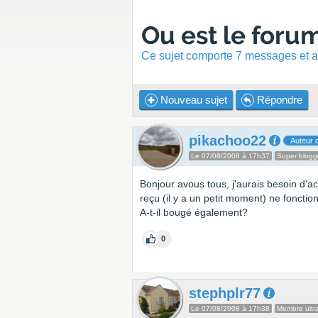
Ou est le forum
Ce sujet comporte 7 messages et a 
Nouveau sujet
Répondre
pikachoo22
Auteur d
Le 07/08/2008 à 17h37
Super blogg
Bonjour avous tous, j'aurais besoin d'a
reçu (il y a un petit moment) ne fonctio
A-t-il bougé également?
0
stephplr77
Le 07/08/2008 à 17h38
Membre ultra