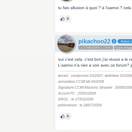
tu fais allusion à quoi ? à l'aamoi ? cela
0
pikachoo22
Auteur d
Le 07/08/2008 à 17h41
Super blogg
oui c'est cela. c'est bon j'ai réussi a le 
L'aamoi n'a rien a voir avec ce forum? 
terrain : compromis 03/2007, definitive 02/200
annulation CCMI ldt 04/2008
Signature CCMI Maisons Sésame : 30/09/200
Accord PC : 25/02/2009
DROC : le 27/03/2009
prélivraison : le 28/07/2009
0