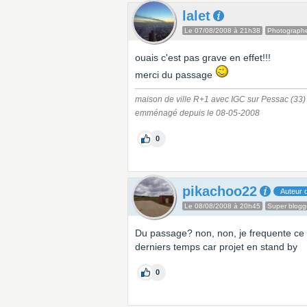
lalet
Le 07/08/2008 à 21h38
Photograph
ouais c'est pas grave en effet!!!
merci du passage
maison de ville R+1 avec IGC sur Pessac (33
emménagé depuis le 08-05-2008
0
pikachoo22
Auteur d
Le 08/08/2008 à 20h45
Super blogg
Du passage? non, non, je frequente ce 
derniers temps car projet en stand by
0