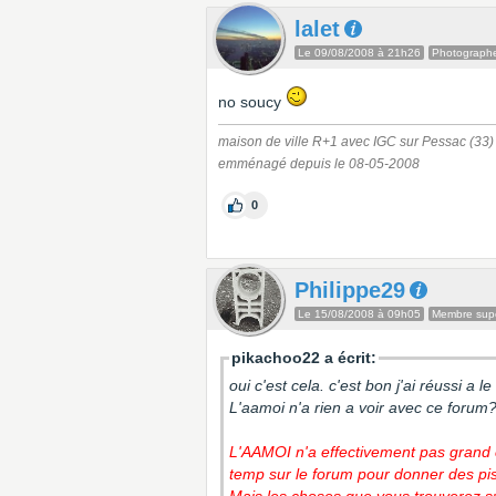
lalet
Le 09/08/2008 à 21h26
Photograph
no soucy
maison de ville R+1 avec IGC sur Pessac (33
emménagé depuis le 08-05-2008
0
Philippe29
Le 15/08/2008 à 09h05
Membre supe
pikachoo22 a écrit:
oui c'est cela. c'est bon j'ai réussi a l
L'aamoi n'a rien a voir avec ce forum
L'AAMOI n'a effectivement pas grand c
temp sur le forum pour donner des pis