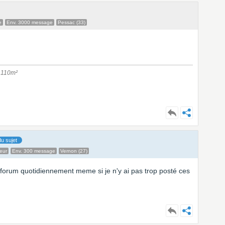
e
Env. 3000 message
Pessac (33)
) 110m²
u sujet
eur
Env. 300 message
Vernon (27)
forum quotidiennement meme si je n'y ai pas trop posté ces