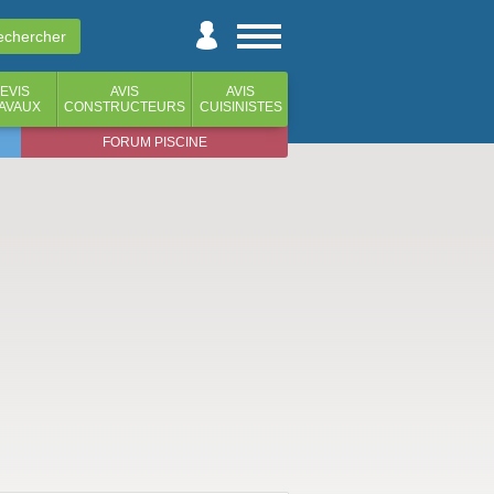
EVIS
AVIS
AVIS
AVAUX
CONSTRUCTEURS
CUISINISTES
FORUM PISCINE