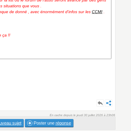
r la list ou le forum de l'asso seront avancé par des gens
s situations que vous .
banque de donné , avec énormément d'infos sur les
CCMI
.
e ça !!
En cache depuis le jeudi 30 juillet 2026 à 23h06
uveau sujet
Poster une
réponse