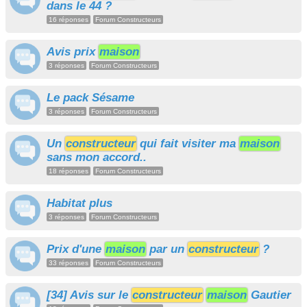
dans le 44 ?
16 réponses
Forum Constructeurs
Avis prix
maison
3 réponses
Forum Constructeurs
Le pack Sésame
3 réponses
Forum Constructeurs
Un
constructeur
qui fait visiter ma
maison
sans mon accord..
18 réponses
Forum Constructeurs
Habitat plus
3 réponses
Forum Constructeurs
Prix d'une
maison
par un
constructeur
?
33 réponses
Forum Constructeurs
[34] Avis sur le
constructeur
maison
Gautier