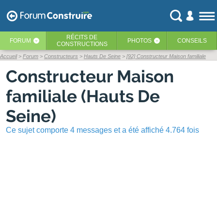
RÉCITS
DE
FORUM
PHOTOS
CONSEILS
‹
‹
CONSTRUCTIONS
Accueil
Forum
Constructeurs
Hauts De Seine
[92] Constructeur Maison familiale
Constructeur Maison
familiale (Hauts De
Seine)
Ce sujet comporte 4 messages et a été affiché 4.764 fois