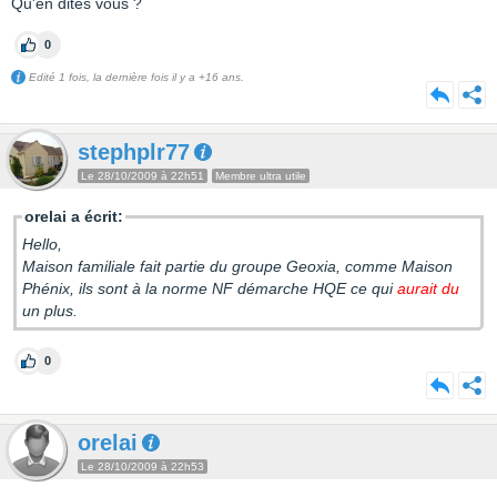
Qu'en dites vous ?
0
Edité 1 fois, la dernière fois il y a +16 ans.
stephplr77
Le 28/10/2009 à 22h51
Membre ultra utile
orelai a écrit:
Hello,
Maison familiale fait partie du groupe Geoxia, comme Maison
Phénix, ils sont à la norme NF démarche HQE ce qui
aurait du
un plus.
0
orelai
Le 28/10/2009 à 22h53