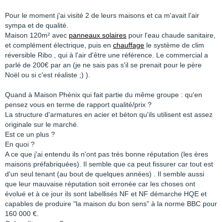
Pour le moment j'ai visité 2 de leurs maisons et ca m'avait l'air
sympa et de qualité.
Maison 120m² avec
panneaux solaires
pour l'eau chaude sanitaire,
et complément électrique, puis en
chauffage
le système de clim
réversible Ribo , qui à l'air d'être une référence. Le commercial a
parlé de 200€ par an (je ne sais pas s'il se prenait pour le père
Noël ou si c'est réaliste ;) ).
Quand à Maison Phénix qui fait partie du même groupe : qu'en
pensez vous en terme de rapport qualité/prix ?
La structure d'armatures en acier et béton qu'ils utilisent est assez
originale sur le marché.
Est ce un plus ?
En quoi ?
A ce que j'ai entendu ils n'ont pas trés bonne réputation (les ères
maisons préfabriquées). Il semble que ca peut fissurer car tout est
d'un seul tenant (au bout de quelques années) . Il semble aussi
que leur mauvaise réputation soit erronée car les choses ont
évolué et à ce jour ils sont labellisés NF et NF démarche HQE et
capables de produire "la maison du bon sens" à la norme BBC pour
160 000 €.