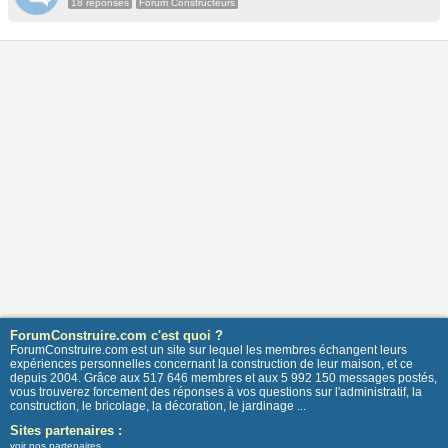
18 réponses
Forum Constructeurs
ForumConstruire.com c'est quoi ?
ForumConstruire.com est un site sur lequel les membres échangent leurs
expériences personnelles concernant la construction de leur maison, et ce
depuis 2004. Grâce aux 517 646 membres et aux 5 992 150 messages postés,
vous trouverez forcement des réponses à vos questions sur l'administratif, la
construction, le bricolage, la décoration, le jardinage ...
Sites partenaires :
voir nos partenaires