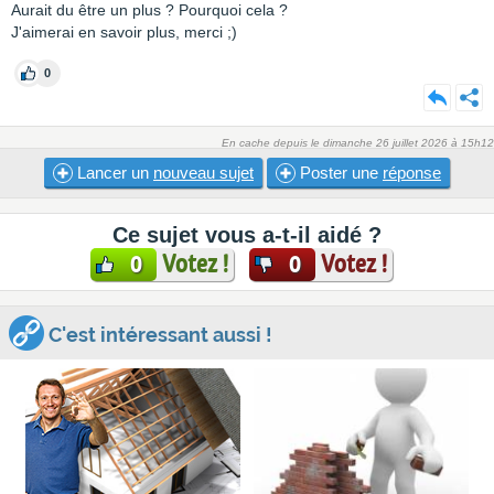
Aurait du être un plus ? Pourquoi cela ?
J'aimerai en savoir plus, merci ;)
0
En cache depuis le dimanche 26 juillet 2026 à 15h12
Lancer un
nouveau sujet
Poster une
réponse
Ce sujet vous a-t-il aidé ?
Votez !
Votez !
0
0
C'est intéressant aussi !