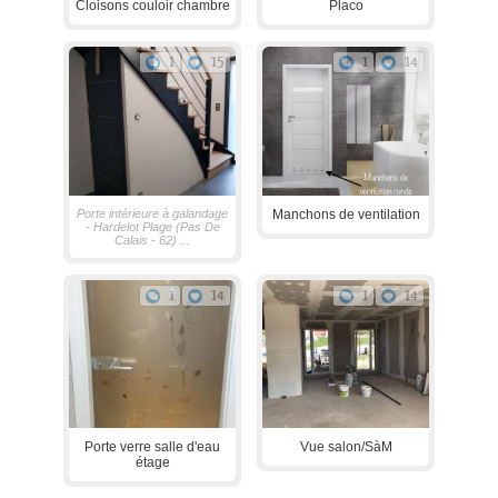
Cloisons couloir chambre
Placo
1
15
1
14
Porte intérieure à galandage
Manchons de ventilation
- Hardelot Plage (Pas De
Calais - 62) ...
1
14
1
14
Porte verre salle d'eau
Vue salon/SàM
étage