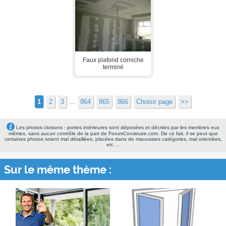
Faux plafond corniche
terminé
...
1
2
3
864
865
866
Choisir page
>>
Les photos cloisons - portes intérieures sont déposées et décrites par les membres eux
mêmes, sans aucun contrôle de la part de ForumConstruire.com. De ce fait, il se peut que
certaines photos soient mal détaillées, placées dans de mauvaises catégories, mal orientées,
etc ...
Sur le même thème :