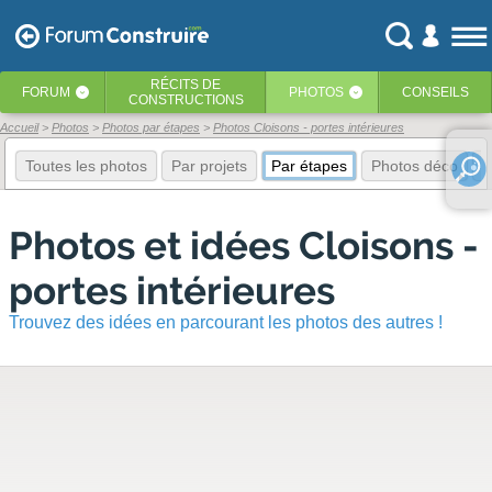
RÉCITS
DE
FORUM
PHOTOS
CONSEILS
‹
‹
CONSTRUCTIONS
Accueil
Photos
Photos par étapes
Photos Cloisons - portes intérieures
Toutes les photos
Par projets
Par étapes
Photos déco
E
Photos et idées Cloisons -
portes intérieures
Trouvez des idées en parcourant les photos des autres !