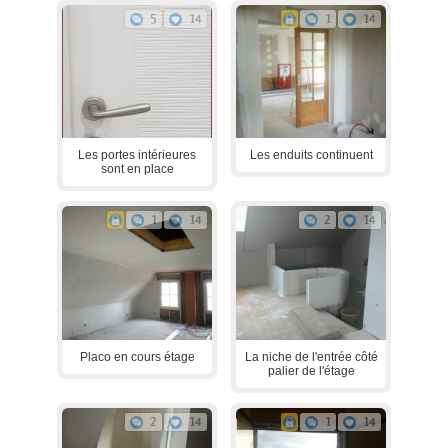
5
14
1
14
Les portes intérieures
Les enduits continuent
sont en place
1
14
2
14
Placo en cours étage
La niche de l'entrée côté
palier de l'étage
2
14
1
14