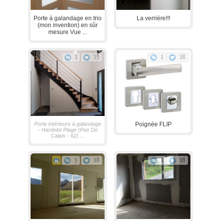
Porte à galandage en trio
La verrière!!!
(mon invention) en sûr
mesure Vue ...
1
19
1
18
Porte intérieure à galandage
Poignée FLIP
- Hardelot Plage (Pas De
Calais - 62) ...
3
18
1
18