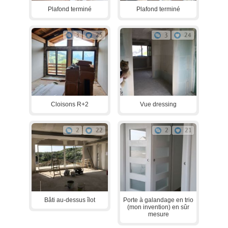
Plafond terminé
Plafond terminé
3
25
3
24
Cloisons R+2
Vue dressing
2
22
2
21
Bâti au-dessus îlot
Porte à galandage en trio
(mon invention) en sûr
mesure