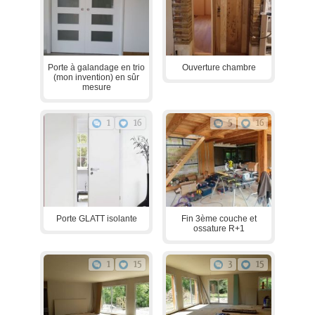
Porte à galandage en trio
Ouverture chambre
(mon invention) en sûr
mesure
1
16
5
16
Porte GLATT isolante
Fin 3ème couche et
ossature R+1
1
15
3
15