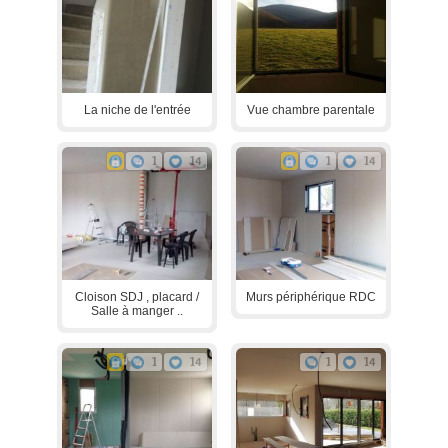
La niche de l'entrée
Vue chambre parentale
1
14
1
14
Cloison SDJ , placard /
Murs périphérique RDC
Salle à manger ..
1
14
1
14