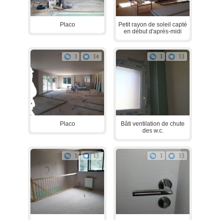
Placo
Petit rayon de soleil capté
en début d'après-midi
1
14
1
13
Placo
Bâti ventilation de chute
des w.c.
1
13
1
13