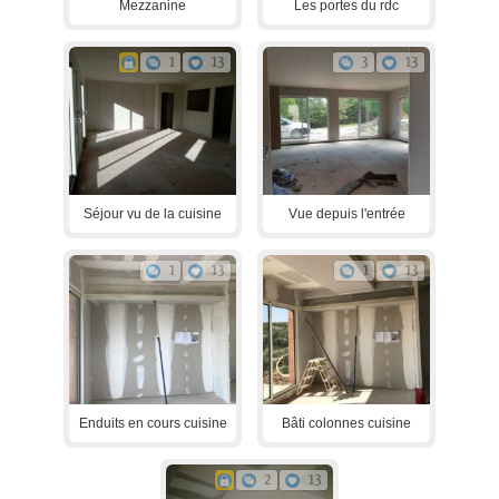
Mezzanine
Les portes du rdc
1
13
3
13
Séjour vu de la cuisine
Vue depuis l'entrée
1
13
1
13
Enduits en cours cuisine
Bâti colonnes cuisine
2
13