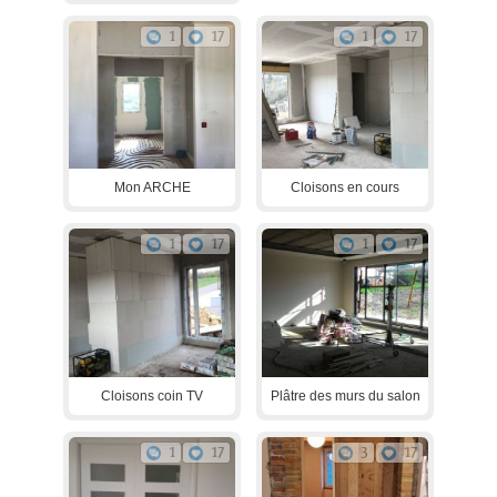
1
17
1
17
Mon ARCHE
Cloisons en cours
1
17
1
17
Cloisons coin TV
Plâtre des murs du salon
1
17
3
17