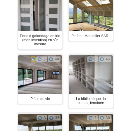
Porte à galandage en trio
Plafond Monteiller SARL
(mon invention) en sûr
mesure
3
44
9
43
Pièce de vie
La bibliothèque du
couloir, terminée
3
37
2
30