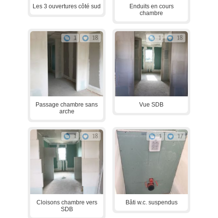
Les 3 ouvertures côté sud
Enduits en cours
chambre
1
18
1
18
Passage chambre sans
Vue SDB
arche
1
18
1
17
Cloisons chambre vers
Bâti w.c. suspendus
SDB