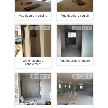
Vue depuis la cuisine
Vue depuis le couloir
1
15
1
15
WC en attente d
Vue dressing/chambre
achèvement
1
15
1
15