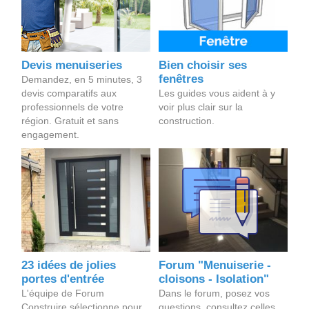
Devis menuiseries
Bien choisir ses
fenêtres
Demandez, en 5 minutes, 3
devis comparatifs aux
Les guides vous aident à y
professionnels de votre
voir plus clair sur la
région. Gratuit et sans
construction.
engagement.
23 idées de jolies
Forum "Menuiserie -
portes d'entrée
cloisons - Isolation"
L'équipe de Forum
Dans le forum, posez vos
Construire sélectionne pour
questions, consultez celles