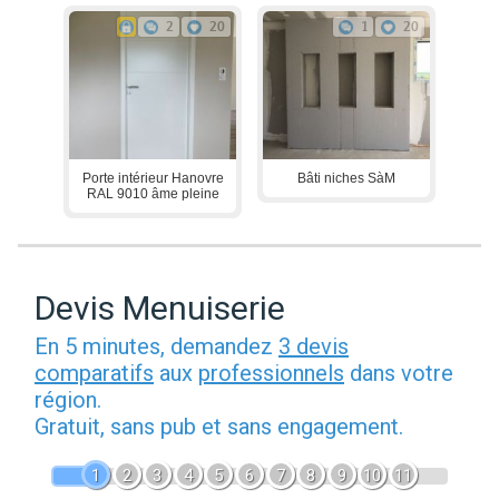
2
20
1
20
Porte intérieur Hanovre
Bâti niches SàM
RAL 9010 âme pleine
Devis Menuiserie
En 5 minutes, demandez
3 devis
comparatifs
aux
professionnels
dans votre
région.
Gratuit, sans pub et sans engagement.
1
2
3
4
5
6
7
8
9
10
11