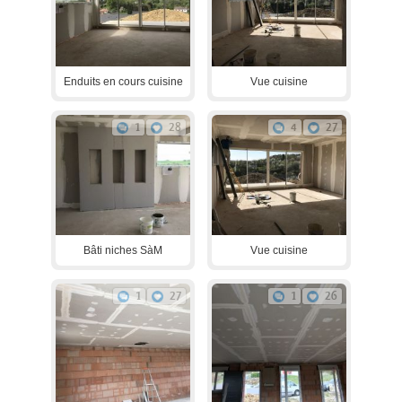
Enduits en cours cuisine
Vue cuisine
1
28
4
27
Bâti niches SàM
Vue cuisine
1
27
1
26