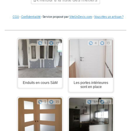
CGU
-
Confidentialité
- Service proposé par
ViteUnDevis.com
-
Vous êtes un artisan ?
1
19
4
19
Enduits en cours SàM
Les portes intérieures
sont en place
1
19
17
19