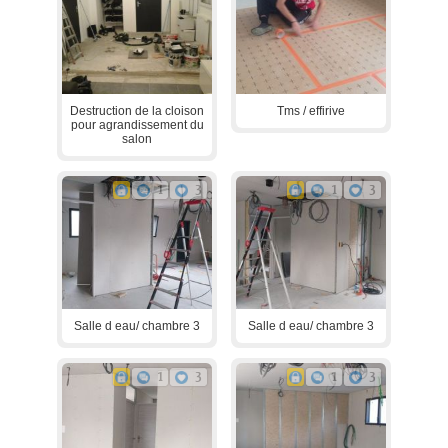
Destruction de la cloison
Tms / effirive
pour agrandissement du
salon
1
3
1
3
Salle d eau/ chambre 3
Salle d eau/ chambre 3
1
3
1
3