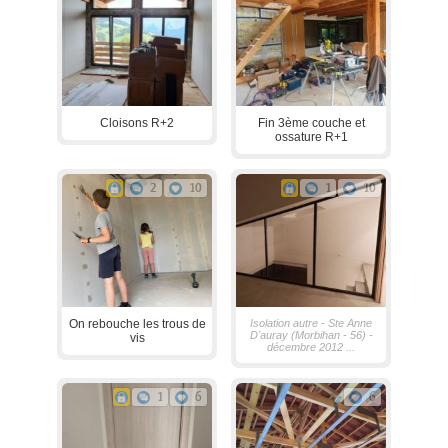
Cloisons R+2
Fin 3ème couche et
ossature R+1
2
10
1
10
On rebouche les trous de
Isolation autre - Ste Anne
D'auray (Morbihan - 56) -
vis
décembre 2012 ...
1
6
6