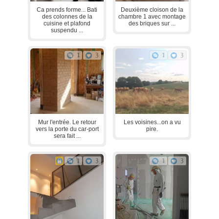
Ca prends forme... Bati
Deuxième cloison de la
des colonnes de la
chambre 1 avec montage
cuisine et plafond
des briques sur ...
suspendu ...
1
3
1
3
Mur l'entrée. Le retour
Les voisines...on a vu
vers la porte du car-port
pire.
sera fait ...
1
3
1
3