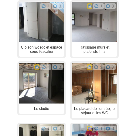
1
3
1
3
Cloison wc rdc et espace
Ratissage murs et
sous l'escalier
plafonds finis
1
3
5
3
Le studio
Le placard de l'entrée, le
séjour et les WC
1
3
1
3