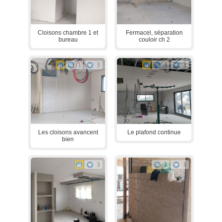
Cloisons chambre 1 et
Fermacel, séparation
bureau
couloir ch 2
1
3
1
3
Les cloisons avancent
Le plafond continue
bien
3
1
3