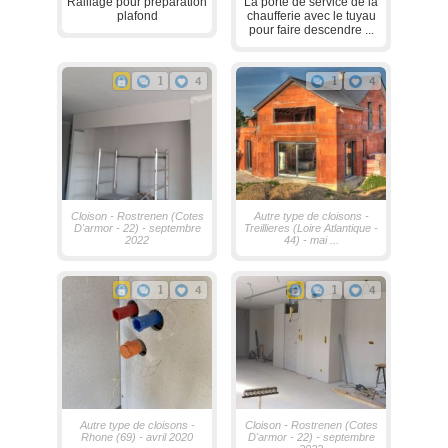
Raillage pour préparation
La porte de service de la
plafond
chaufferie avec le tuyau
pour faire descendre ...
1
4
1
4
Cloison - Rostrenen (Cotes
Autre type de cloisons -
D'armor - 22) - septembre
Treillieres (Loire Atlantique -
2022
44) - mai ...
1
4
1
4
Autre type de cloisons -
Cloison - Rostrenen (Cotes
Rhone (69) - avril 2020
D'armor - 22) - septembre