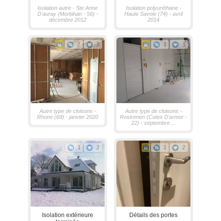
Isolation autre - Ste Anne
Isolation polyuréthane -
D'auray (Morbihan - 56) -
Haute Savoie (74) - avril
décembre 2012
2014
2
3
1
3
Autre type de cloisons -
Autre type de cloisons -
Rhone (69) - janvier 2020
Rostrenen (Cotes D'armor -
22) - septembre ...
1
2
1
2
Isolation extérieure
Détails des portes