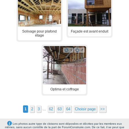
Solivage pour plafond
Façade est avant enduit
étage
1
2
Optima et coffrage
...
1
2
3
62
63
64
Choisir page
>>
Les photos autre type de cloisons sont déposées et décrites par les membres eux
mêmes, sans aucun contrôle de la part de ForumConstruire.com. De ce fait, il se peut que