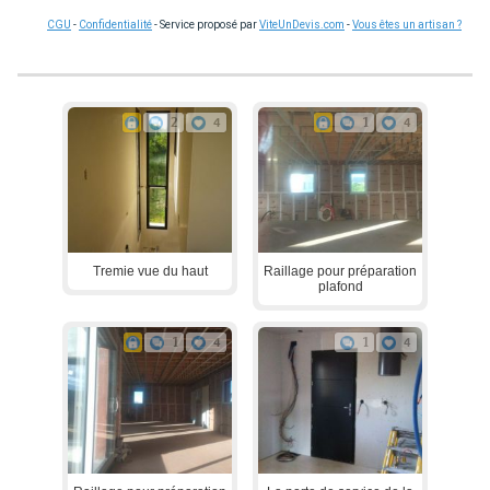
CGU
-
Confidentialité
- Service proposé par
ViteUnDevis.com
-
Vous êtes un artisan ?
2
4
1
4
Tremie vue du haut
Raillage pour préparation
plafond
1
4
1
4