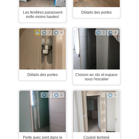
Les fenêtres paraissent
Détails des portes
enfin moins hautes!
2
4
1
4
Détails des portes
Cloison wc rdc et espace
sous l'escalier
2
4
4
Porte avec joint dans le
Couloir terminé