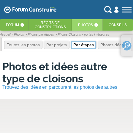
RÉCITS
DE
FORUM
PHOTOS
CONSEILS
‹
‹
CONSTRUCTIONS
Accueil
Photos
Photos par étapes
Photos Cloisons - portes intérieures
Toutes les photos
Par projets
Par étapes
Photos déco
E
Photos et idées autre
type de cloisons
Trouvez des idées en parcourant les photos des autres !