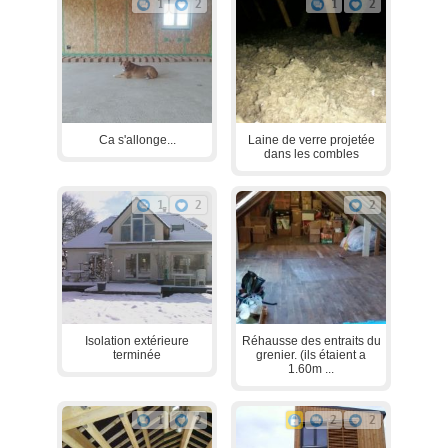
1
2
1
2
Ca s'allonge...
Laine de verre projetée
dans les combles
1
2
2
Isolation extérieure
Réhausse des entraits du
terminée
grenier. (ils étaient a
1.60m ...
1
2
2
2