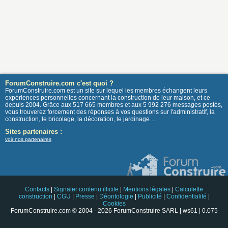
ForumConstruire.com c'est quoi ?
ForumConstruire.com est un site sur lequel les membres échangent leurs
expériences personnelles concernant la construction de leur maison, et ce
depuis 2004. Grâce aux 517 665 membres et aux 5 992 276 messages postés,
vous trouverez forcement des réponses à vos questions sur l'administratif, la
construction, le bricolage, la décoration, le jardinage ...
Sites partenaires :
voir nos partenaires
Contacts
|
Signaler contenu illicite
|
Mentions légales
|
Calculette
construction
|
CGU
|
Presse
|
Déontologie
|
Publicité
|
Confidentialité
|
Cookies
ForumConstruire.com © 2004 - 2026 ForumConstruire SARL | ws61 | 0.075