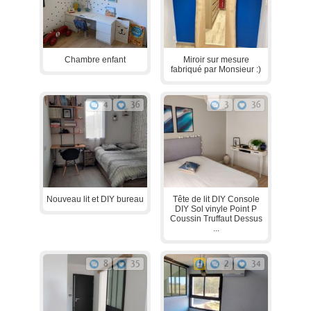
Chambre enfant
Miroir sur mesure
fabriqué par Monsieur :)
4
36
3
36
Nouveau lit et DIY bureau
Tête de lit DIY Console
DIY Sol vinyle Point P
Coussin Truffaut Dessus
...
8
35
2
34