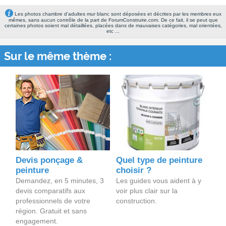
Les photos chambre d'adultes mur blanc sont déposées et décrites par les membres eux
mêmes, sans aucun contrôle de la part de ForumConstruire.com. De ce fait, il se peut que
certaines photos soient mal détaillées, placées dans de mauvaises catégories, mal orientées,
etc ...
Sur le même thème :
Devis ponçage &
Quel type de peinture
peinture
choisir ?
Demandez, en 5 minutes, 3
Les guides vous aident à y
devis comparatifs aux
voir plus clair sur la
professionnels de votre
construction.
région. Gratuit et sans
engagement.