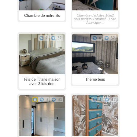
Chambre de notre fils
Chambre d'adultes 10m2
sols parquet / stratifié - Loire
Atlantique ...
2
32
4
32
Tête de lit faite maison
Thème bois
avec 3 fois rien
3
31
3
31