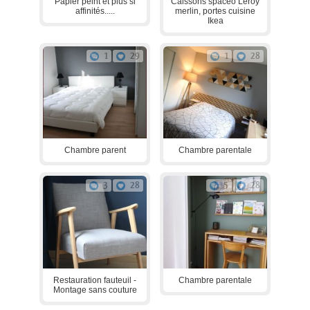
Papier peint et plus si
Caissons spaceo Leroy
affinités.....
merlin, portes cuisine
Ikea
1
29
1
28
Chambre parent
Chambre parentale
3
28
5
28
Restauration fauteuil -
Chambre parentale
Montage sans couture