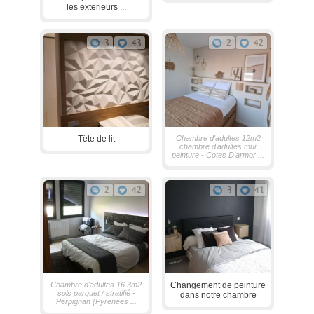
les exterieurs ...
3
43
2
42
Tête de lit
Chambre d'adultes 12m2
chambre d'adultes mur
peinture - Cotes D'armor ...
2
42
3
41
Chambre d'adultes 16.3m2
Changement de peinture
sols parquet / stratifié -
dans notre chambre
Perpignan (Pyrenees ...