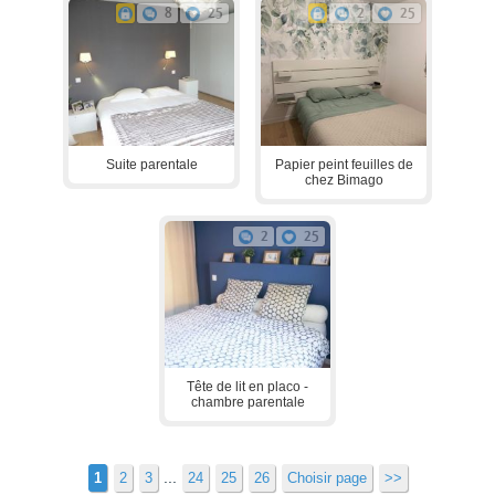
8
25
2
25
Suite parentale
Papier peint feuilles de
chez Bimago
2
25
Tête de lit en placo -
chambre parentale
...
1
2
3
24
25
26
Choisir page
>>