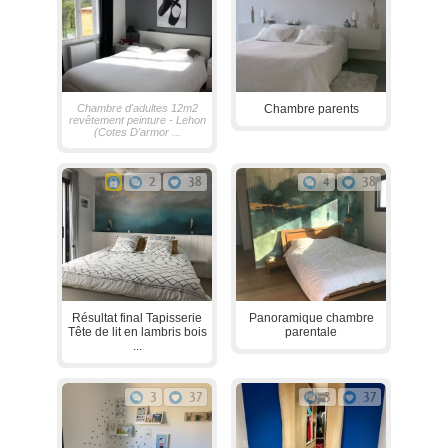
Chambre d'adultes 12m2
Chambre parents
revêtement peinture - Lehon
(Cotes D'armor ...
2
38
4
38
Résultat final Tapisserie
Panoramique chambre
Tête de lit en lambris bois
parentale
...
3
37
3
37