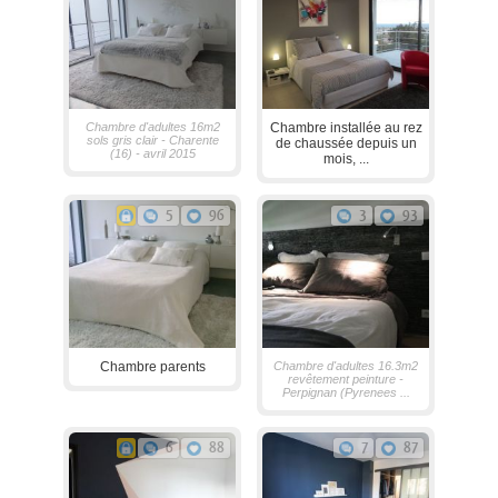
Chambre d'adultes 16m2
Chambre installée au rez
sols gris clair - Charente
de chaussée depuis un
(16) - avril 2015
mois, ...
5
96
3
93
Chambre parents
Chambre d'adultes 16.3m2
revêtement peinture -
Perpignan (Pyrenees ...
6
88
7
87