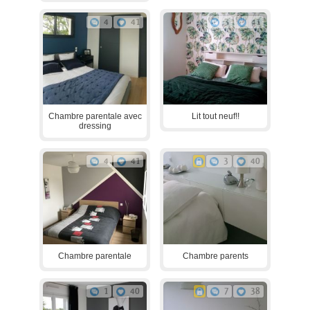
4
41
3
41
Chambre parentale avec
Lit tout neuf!!
dressing
4
41
3
40
Chambre parentale
Chambre parents
1
40
7
38