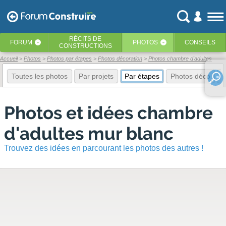
RÉCITS
DE
FORUM
PHOTOS
CONSEILS
‹
‹
CONSTRUCTIONS
Accueil
Photos
Photos par étapes
Photos décoration
Photos chambre d'adultes
Toutes les photos
Par projets
Par étapes
Photos déco
E
Photos et idées chambre
d'adultes mur blanc
Trouvez des idées en parcourant les photos des autres !