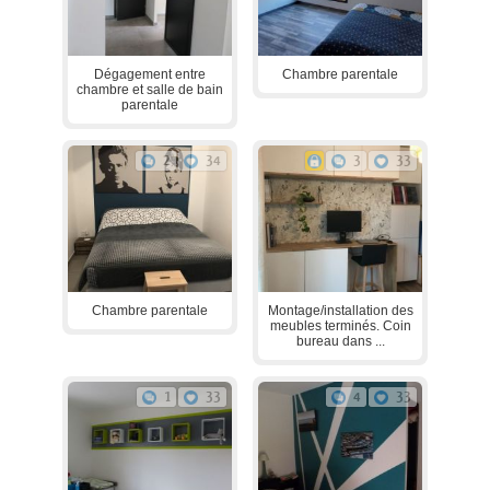
Dégagement entre
Chambre parentale
chambre et salle de bain
parentale
2
34
3
33
Chambre parentale
Montage/installation des
meubles terminés. Coin
bureau dans ...
1
33
4
33