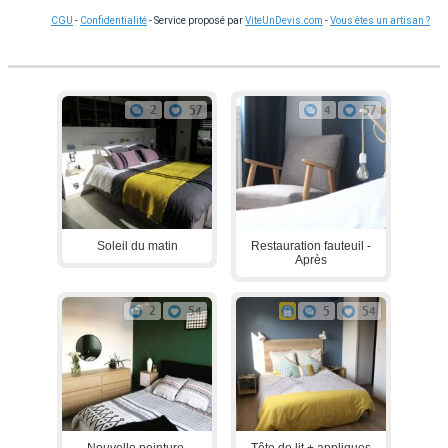
CGU
-
Confidentialité
- Service proposé par
ViteUnDevis.com
-
Vous êtes un artisan ?
2
57
4
57
Soleil du matin
Restauration fauteuil -
Après
2
54
5
54
Nouvelle peinture,
Tête de lit + appliques