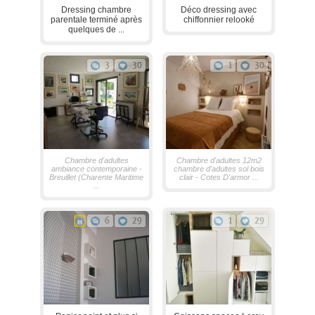
Dressing chambre
Déco dressing avec
parentale terminé après
chiffonnier relooké
quelques de ...
3
30
1
30
Chambre d'adultes
Chambre d'adultes 12m2
ambiance contemporaine -
chambre d'adultes sol bois
Breuillet (Charente Maritime
clair - Cotes D'armor ...
...
6
29
1
29