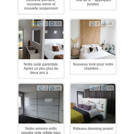
nouveau miroir et
posées
nouvelle suspension
2
52
2
48
Notre suite parentale.
Nouveau look pour notre
Après un peu plus de
chambre ...
deux ans à ...
2
45
7
43
Notre armoire enfin
Rideaux dressing posés!
montée (elle reflète bien