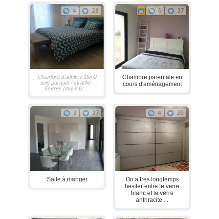
4
28
6
27
Chambre d'adultes 15m2
Chambre parentale en
sols parquet / stratifié -
cours d'aménagement
Esvres (Indre Et ...
2
27
4
26
Salle à manger
On a tres longtemps
hesiter entre le verre
blanc et le verre
anthracite ...