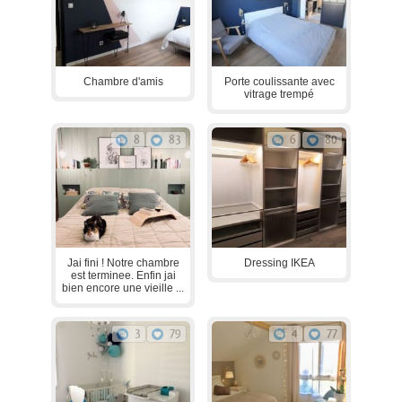
Chambre d'amis
Porte coulissante avec
vitrage trempé
8
83
6
80
Jai fini ! Notre chambre
Dressing IKEA
est terminee. Enfin jai
bien encore une vieille ...
3
79
4
77