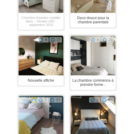
Chambre d'adultes mobilier
Deco douce pour la
blanc - Vendee (85) -
chambre parentale
septembre 2015
8
77
4
75
Nouvelle affiche
La chambre commence à
prendre forme...
5
65
6
64