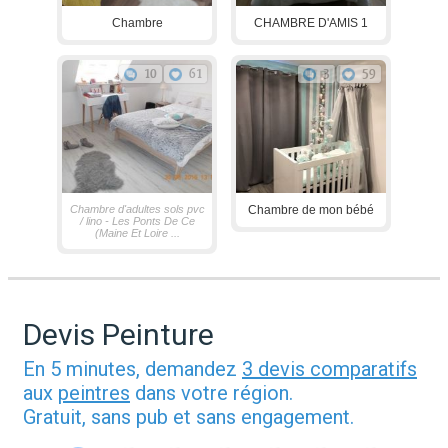
Chambre
CHAMBRE D'AMIS 1
10
61
3
59
Chambre d'adultes sols pvc
Chambre de mon bébé
/ lino - Les Ponts De Ce
(Maine Et Loire ...
Devis Peinture
En 5 minutes, demandez
3 devis comparatifs
aux
peintres
dans votre région.
Gratuit, sans pub et sans engagement.