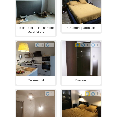
Le parquet de la chambre
Chambre parentale
parentale...
1
1
1
1
Cuisine LM
Dressing
1
1