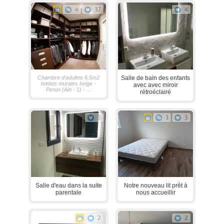
4
37
4
Chambre d'adultes 6.5m2
Salle de bain des enfants
teintes murales beige -
avec avec miroir
Peron (Ain - 1) - ...
rétroéclairé
3
1
3
Salle d'eau dans la suite
Notre nouveau lit prêt à
parentale
nous accueillir
2
2