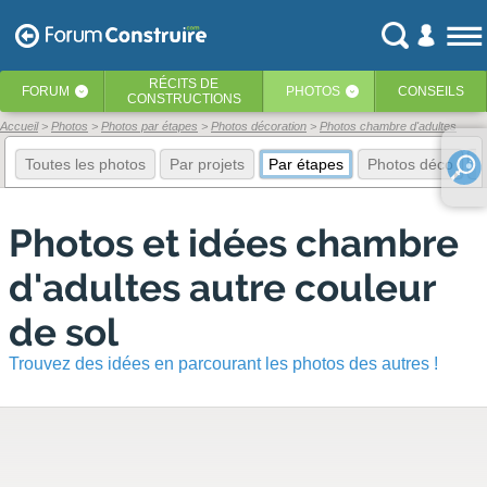
RÉCITS
DE
FORUM
PHOTOS
CONSEILS
‹
‹
CONSTRUCTIONS
Accueil
Photos
Photos par étapes
Photos décoration
Photos chambre d'adultes
Toutes les photos
Par projets
Par étapes
Photos déco
E
Photos et idées chambre
d'adultes autre couleur
de sol
Trouvez des idées en parcourant les photos des autres !