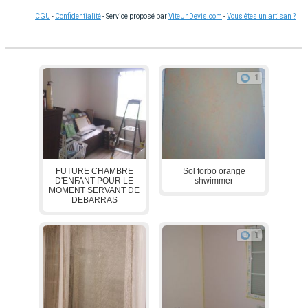
CGU
-
Confidentialité
- Service proposé par
ViteUnDevis.com
-
Vous êtes un artisan ?
1
FUTURE CHAMBRE
Sol forbo orange
D'ENFANT POUR LE
shwimmer
MOMENT SERVANT DE
DEBARRAS
1