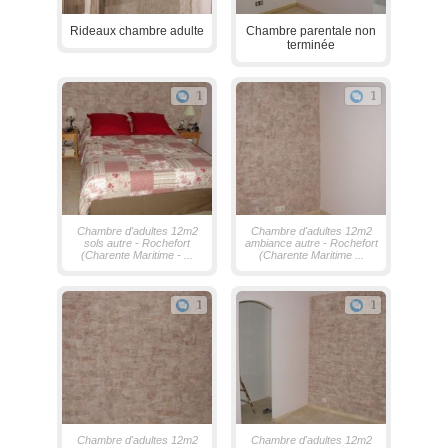
Rideaux chambre adulte
Chambre parentale non
terminée
1
1
Chambre d'adultes 12m2
Chambre d'adultes 12m2
sols autre - Rochefort
ambiance autre - Rochefort
(Charente Maritime - ...
(Charente Maritime ...
1
1
Chambre d'adultes 12m2
Chambre d'adultes 12m2