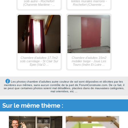
sols autre - Rochefort
teintes murales marrons -
(Charente Maritime - ...
Rochefort (Charente ...
Chambre d'adultes 17.7m2
Chambre d'adultes 15m2
sols carrelage - St Clair Sur
mobilier beige - Joue Les
Epte (Val D ...
Tours (Indre Et Loire ...
Les photos chambre d'adultes autre couleur de sol sont déposées et décrites par les
membres eux mêmes, sans aucun contrôle de la part de ForumConstruire.com. De ce fait, il
se peut que certaines photos soient mal détaillées, placées dans de mauvaises catégories,
mal orientées, etc ...
Sur le même thème :