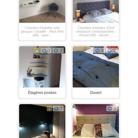
Chambre d'adultes sols
Chambre d'adultes 12m2
parquet / stratifié - Haut Rhin
ambiance contemporaine -
(68) - aout ...
Rhone (69) - février ...
2
2
2
2
Étagères posées
Duvert
1
1