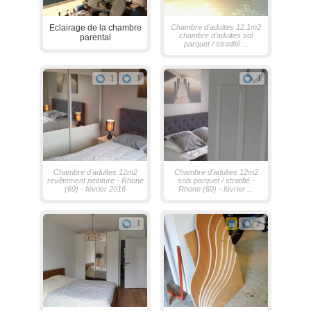
Eclairage de la chambre
Chambre d'adultes 12.1m2
chambre d'adultes sol
parental
parquet / stratifié ...
1
1
1
Chambre d'adultes 12m2
Chambre d'adultes 12m2
revêtement peinture - Rhone
sols parquet / stratifié -
(69) - février 2016
Rhone (69) - février ...
1
2