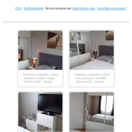
CGU
-
Confidentialité
- Service proposé par
ViteUnDevis.com
-
Vous êtes un artisan ?
Chambre d'adultes 12m2
Chambre d'adultes 12m2
teintes murales beige -
sols parquet / stratifié -
Rhone (69) - février ...
Rhone (69) - février ...