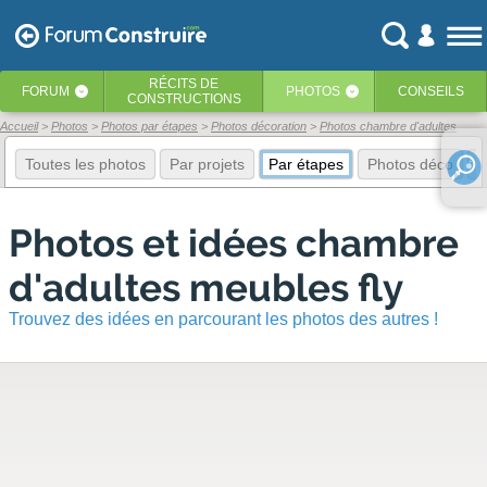
RÉCITS
DE
FORUM
PHOTOS
CONSEILS
‹
‹
CONSTRUCTIONS
Accueil
Photos
Photos par étapes
Photos décoration
Photos chambre d'adultes
Toutes les photos
Par projets
Par étapes
Photos déco
E
Photos et idées chambre
d'adultes meubles fly
Trouvez des idées en parcourant les photos des autres !