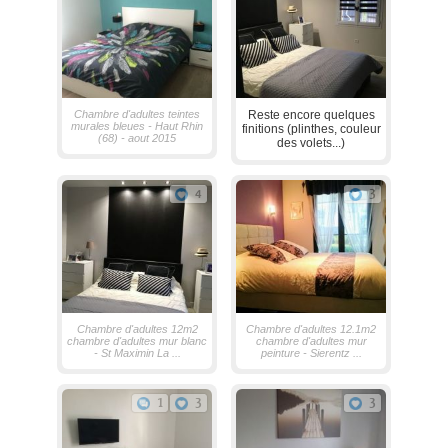
Chambre d'adultes teintes
Reste encore quelques
murales bleues - Haut Rhin
finitions (plinthes, couleur
(68) - aout 2015
des volets...)
4
3
Chambre d'adultes 12m2
Chambre d'adultes 12.1m2
chambre d'adultes mur blanc
chambre d'adultes mur
- St Maximin La ...
peinture - Sierentz ...
1
3
3