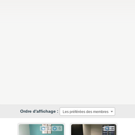
Ordre d'affichage :
Les préférées des membres
1
6
4