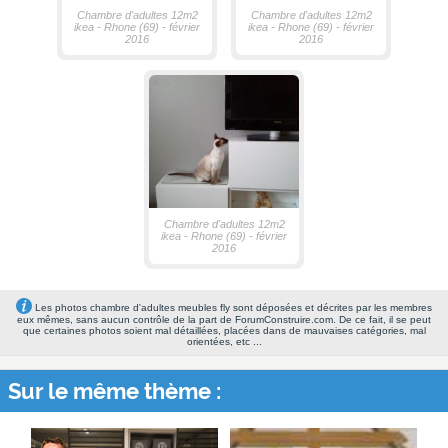
Chambre d'adultes 12m2
Chambre d'adultes 12m2
ikea - Rhone (69) - février
ikea - Rhone (69) - février
2016
2016
Chambre d'adultes 12m2
ikea - Rhone (69) - février
2016
Les photos chambre d'adultes meubles fly sont déposées et décrites par les membres
eux mêmes, sans aucun contrôle de la part de ForumConstruire.com. De ce fait, il se peut
que certaines photos soient mal détaillées, placées dans de mauvaises catégories, mal
orientées, etc ...
Sur le même thème :