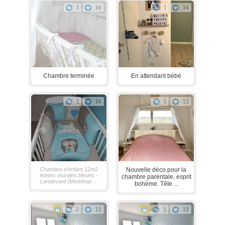
1
14
1
14
Chambre terminée
En attendant bébé
1
14
1
13
Chambre d'enfant 12m2
Nouvelle déco pour la
teintes murales bleues -
chambre parentale, esprit
Landevant (Morbihan ...
bohème. Tête ...
2
13
3
13