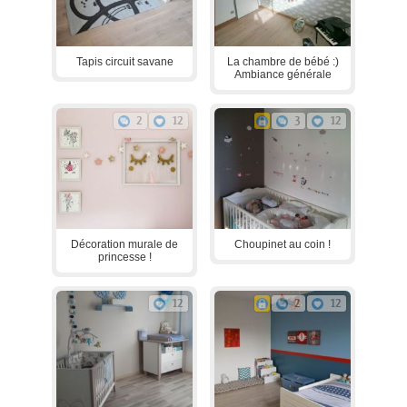
Tapis circuit savane
La chambre de bébé :)
Ambiance générale
2
12
3
12
Décoration murale de
Choupinet au coin !
princesse !
12
2
12