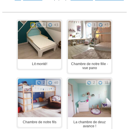
6
43
3
41
Lit monté!
Chambre de notre fille -
vue pano
2
40
2
38
Chambre de notre fils
La chambre de deuz
avance !