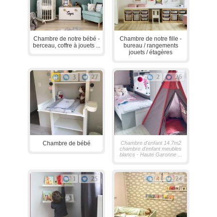
Chambre de notre bébé -
Chambre de notre fille -
berceau, coffre à jouets ...
bureau / rangements
jouets / étagères
3
27
2
26
Chambre de bébé
Chambre d'enfant 14.7m2
chambre d'enfant meubles
blancs - Haute Garonne ...
1
25
4
24