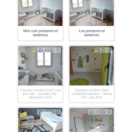
Mon coin pompons et
Les pompons et
lanternes
lanternes
1
13
13
Chambre d'enfant 13m2 sols
Chambre d'enfant 10m2
bois clair - Gironde (33) -
revêtement peinture - Sarthe
décembre 2015
(72) - juin 2011
1
12
2
12