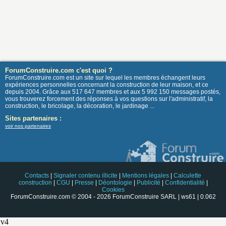
ForumConstruire.com c'est quoi ?
ForumConstruire.com est un site sur lequel les membres échangent leurs
expériences personnelles concernant la construction de leur maison, et ce
depuis 2004. Grâce aux 517 647 membres et aux 5 992 150 messages postés,
vous trouverez forcement des réponses à vos questions sur l'administratif, la
construction, le bricolage, la décoration, le jardinage ...
Sites partenaires :
voir nos partenaires
Contacts
|
Signaler contenu illicite
|
Mentions légales
|
Calculette
construction
|
CGU
|
Presse
|
Déontologie
|
Publicité
|
Confidentialité
|
Cookies
ForumConstruire.com © 2004 - 2026 ForumConstruire SARL | ws61 | 0.062
v4