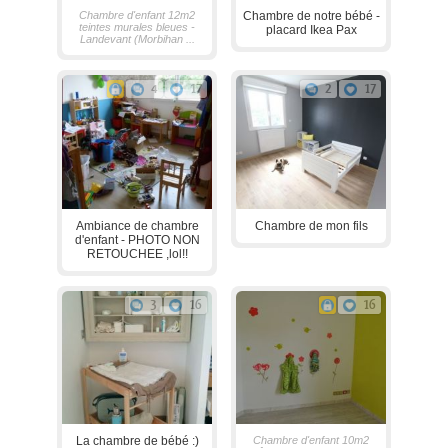
Chambre d'enfant 12m2
Chambre de notre bébé -
teintes murales bleues -
placard Ikea Pax
Landevant (Morbihan ...
4
17
2
17
Ambiance de chambre
Chambre de mon fils
d'enfant - PHOTO NON
RETOUCHEE ,lol!!
3
16
16
La chambre de bébé :)
Chambre d'enfant 10m2