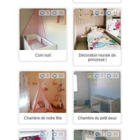
5
35
4
33
Coin nuit
Décoration murale de
princesse !
2
32
2
32
Chambre de notre fille
Chambre du petit deuz
2
32
1
31