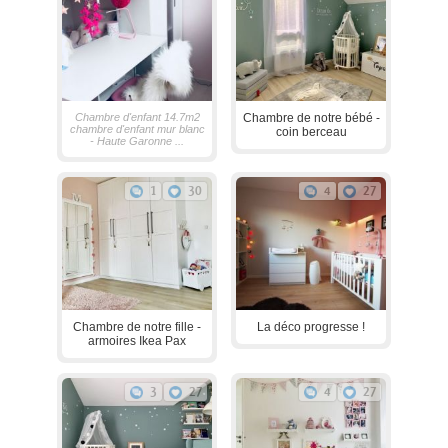
Chambre d'enfant 14.7m2
Chambre de notre bébé -
chambre d'enfant mur blanc
coin berceau
- Haute Garonne ...
1
30
4
27
Chambre de notre fille -
La déco progresse !
armoires Ikea Pax
3
27
4
27