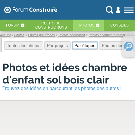
RÉCITS
DE
FORUM
PHOTOS
CONSEILS
‹
‹
CONSTRUCTIONS
Accueil
Photos
Photos par étapes
Photos décoration
Photos chambre d'enfant
Toutes les photos
Par projets
Par étapes
Photos déco
E
Photos et idées chambre
d'enfant sol bois clair
Trouvez des idées en parcourant les photos des autres !