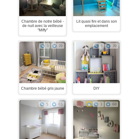
Chambre de notre bébé -
Lit quasi fini et dans son
de nuit avec la veilleuse
emplacement
"Miffy"
1
70
9
70
Chambre bébé gris jaune
DIY
5
65
3
60