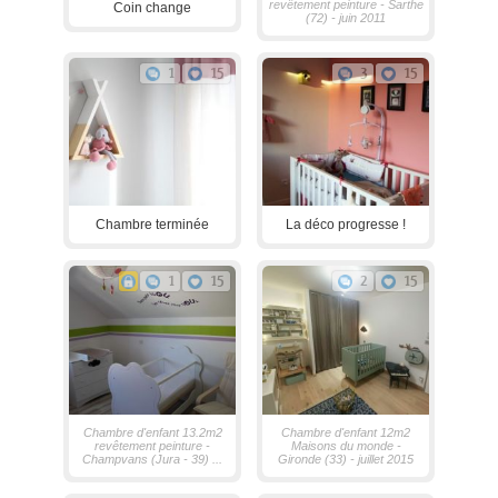
revêtement peinture - Sarthe
Coin change
(72) - juin 2011
1
15
3
15
Chambre terminée
La déco progresse !
1
15
2
15
Chambre d'enfant 13.2m2
Chambre d'enfant 12m2
revêtement peinture -
Maisons du monde -
Champvans (Jura - 39) ...
Gironde (33) - juillet 2015