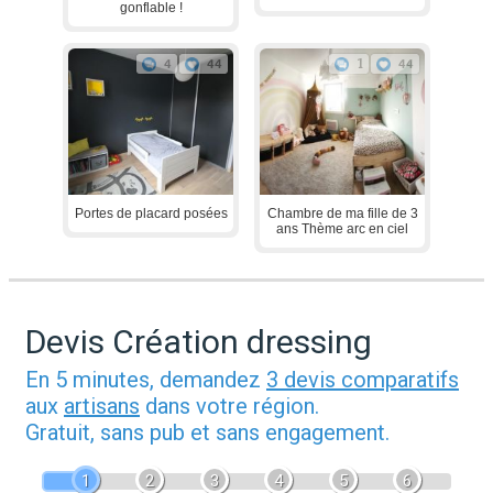
gonflable !
4
44
1
44
Portes de placard posées
Chambre de ma fille de 3
ans Thème arc en ciel
Devis Création dressing
En 5 minutes, demandez
3 devis comparatifs
aux
artisans
dans votre région.
Gratuit, sans pub et sans engagement.
1
2
3
4
5
6