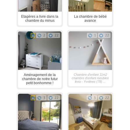
Etagères a livre dans la
La chambre de bébé
chambre du minus
avance
2
22
1
22
Aménagement de la
Chambre d'enfant 11m2
chambre d'enfant meubles
chambre de notre futur
ikea - Yvelines (78) ...
petit bonhomme !
3
22
3
22