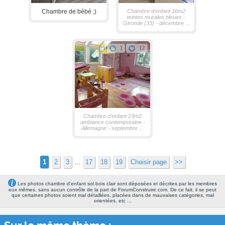
Chambre de bébé ;)
Chambre d'enfant 16m2
teintes murales bleues -
Gironde (33) - décembre ...
1
12
Chambre d'enfant 23m2
ambiance contemporaine -
Allemagne - septembre ...
...
1
2
3
17
18
19
Choisir page
>>
Les photos chambre d'enfant sol bois clair sont déposées et décrites par les membres
eux mêmes, sans aucun contrôle de la part de ForumConstruire.com. De ce fait, il se peut
que certaines photos soient mal détaillées, placées dans de mauvaises catégories, mal
orientées, etc ...