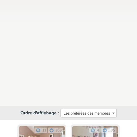
Ordre d'affichage :
Les préférées des membres
11
163
4
105