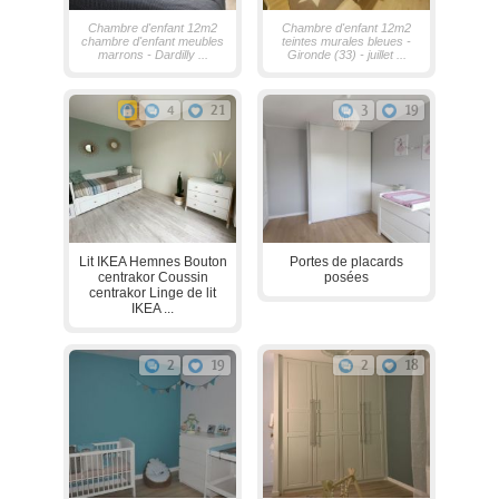
Chambre d'enfant 12m2
Chambre d'enfant 12m2
chambre d'enfant meubles
teintes murales bleues -
marrons - Dardilly ...
Gironde (33) - juillet ...
4
21
3
19
Lit IKEA Hemnes Bouton
Portes de placards
centrakor Coussin
posées
centrakor Linge de lit
IKEA ...
2
19
2
18