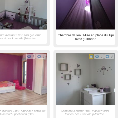
re d'enfant 11m2 sols gris clair -
Chambre d'Eléa : Mise en place du Tipi
ncel Les Luneville (Meurthe ...
avec guirlande
1
3
5
3
d'enfant 14m2 ambiance petite fille
Chambre d'enfant 11m2 mobilier violet -
 Oberdorf Spachbach (Bas ...
Moncel Les Luneville (Meurthe ...