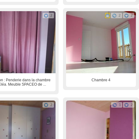
2
2
2
ion : Penderie dans la chambre
Chambre 4
Eléa. Meuble SPACEO de ...
2
1
2