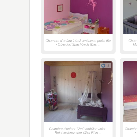
Chambre d'enfant 14m2 ambiance petite fille
Chamb
- Oberdorf Spachbach (Bas ...
Mo
3
Chambre d'enfant 12m2 mobilier violet -
Chambre 
Reinhardsmunster (Bas Rhin ...
-