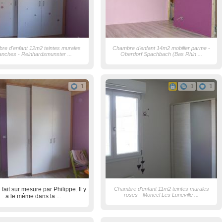
re d'enfant 12m2 teintes murales
Chambre d'enfant 14m2 mobilier parme -
anches - Reinhardsmunster ...
Oberdorf Spachbach (Bas Rhin ...
1
1
1
fait sur mesure par Philippe. Il y
Chambre d'enfant 11m2 teintes murales
roses - Moncel Les Luneville ...
a le même dans la ...