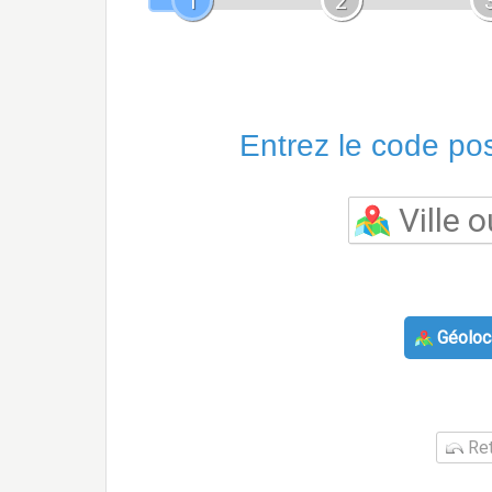
1
2
Entrez le code post
Géoloca
Ret