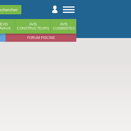
EVIS
AVIS
AVIS
AVAUX
CONSTRUCTEURS
CUISINISTES
FORUM PISCINE