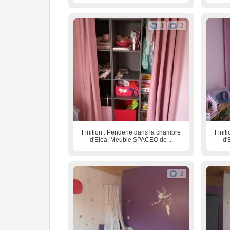
1
2
Finition : Penderie dans la chambre
Finit
d'Eléa. Meuble SPACEO de ...
d'
2