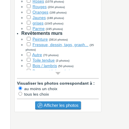
Roses
(1078 photos)
Rouges
(204 photos)
Oranges
(186 photos)
Jaunes
(188 photos)
grises
(1045 photos)
Parme
(195 photos)
Revètements murs
Peinture
(3814 photos)
Fresque, dessin, tags, graph...
(35
photos)
Autre
(70 photos)
Toile tendue
(3 photos)
Bois / lambris
(50 photos)
Parement brique / pierre
(2 photos)
Stickers
(341 photos)
Papier peint
Visualiser les photos correspondant à :
(788 photos)
faïence
au moins un choix
(27 photos)
Cimaises, moulures, soubassement
tous les choix
(2 photos)
Revètements sols
Afficher les photos
Carrelage
(601 photos)
Parquet / stratifié
(3216 photos)
Béton ciré
(37 photos)
PVC / Lino
(202 photos)