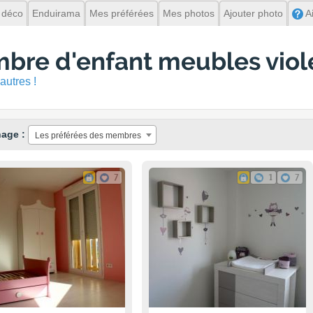
 déco
Enduirama
Mes préférées
Mes photos
Ajouter photo
A
mbre d'enfant meubles viol
autres !
hage :
Les préférées des membres
7
1
7