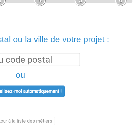
3
4
5
6
al ou la ville de votre projet :
ou
lisez-moi automatiquement !
our à la liste des métiers