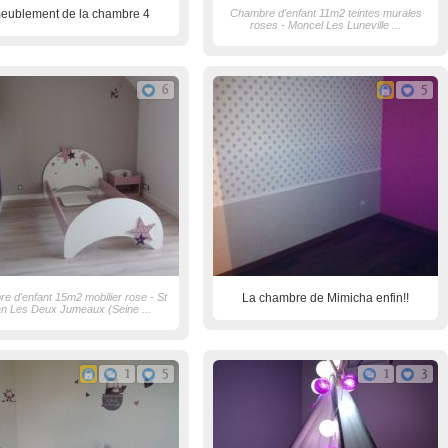
eublement de la chambre 4
Chambre d'enfant 11m2 teintes murales
roses - Moncel Les Luneville ...
6
5
e d'enfant 15m2 mobilier rose - St
La chambre de Mimicha enfin!!
n Les Deux Jumeaux (Seine ...
1
5
1
3