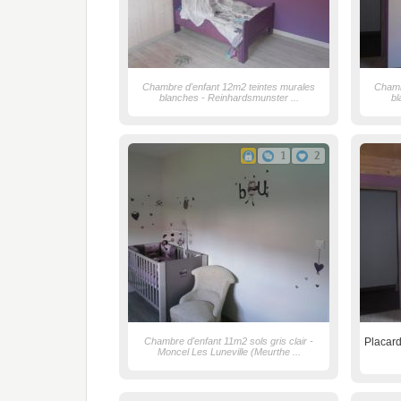
Chambre d'enfant 12m2 teintes murales
Chamb
blanches - Reinhardsmunster ...
bl
1
2
Chambre d'enfant 11m2 sols gris clair -
Placard 
Moncel Les Luneville (Meurthe ...