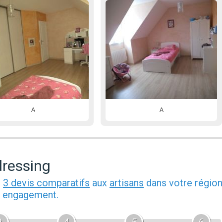
A
A
dressing
z
3 devis comparatifs
aux
artisans
dans votre région
ns engagement.