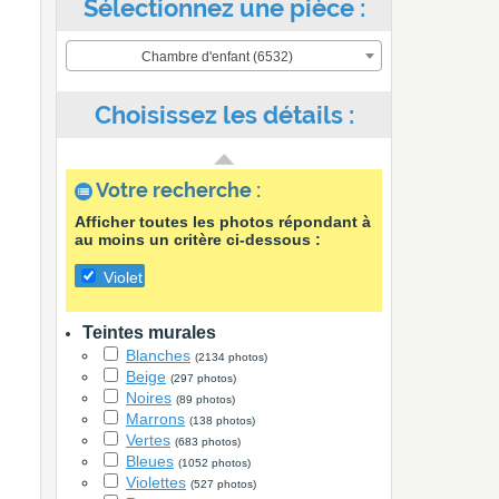
Sélectionnez une pièce :
Chambre d'enfant (6532)
Choisissez les détails :
Votre recherche :
Afficher toutes les photos répondant à
au moins un critère ci-dessous :
Violet
Teintes murales
Blanches
(2134 photos)
Beige
(297 photos)
Noires
(89 photos)
Marrons
(138 photos)
Vertes
(683 photos)
Bleues
(1052 photos)
Violettes
(527 photos)