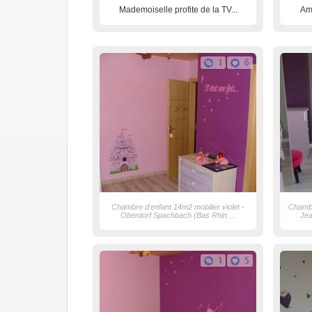
Mademoiselle profite de la TV...
Am
1
6
Chambre d'enfant 14m2 mobilier violet -
Chambr
Oberdorf Spachbach (Bas Rhin ...
Jea
1
5