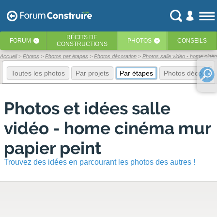
RÉCITS
DE
FORUM
PHOTOS
CONSEILS
‹
‹
CONSTRUCTIONS
Accueil
Photos
Photos par étapes
Photos décoration
Photos salle vidéo - home ciné
Toutes les photos
Par projets
Par étapes
Photos déco
E
Photos et idées salle
vidéo - home cinéma mur
papier peint
Trouvez des idées en parcourant les photos des autres !