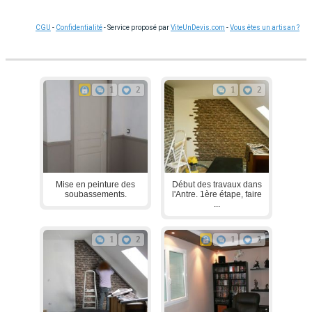
CGU
-
Confidentialité
- Service proposé par
ViteUnDevis.com
-
Vous êtes un artisan ?
1
2
1
2
Mise en peinture des
Début des travaux dans
soubassements.
l'Antre. 1ère étape, faire
...
1
2
1
2