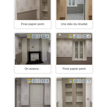
Pose papier peint.
Une idée du résultat.
1
4
1
4
On avance...
Pose papier peint.
1
4
1
4