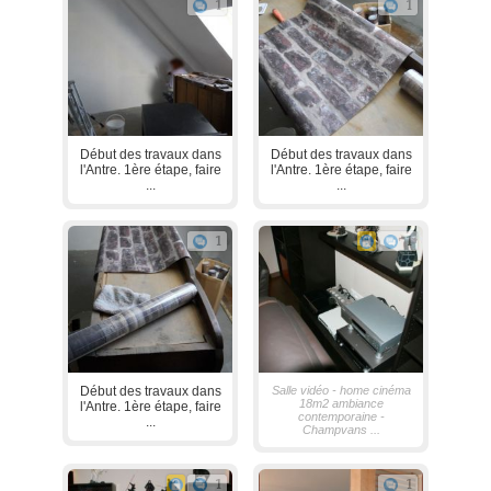
1
1
Début des travaux dans
Début des travaux dans
l'Antre. 1ère étape, faire
l'Antre. 1ère étape, faire
...
...
1
1
Début des travaux dans
Salle vidéo - home cinéma
18m2 ambiance
l'Antre. 1ère étape, faire
contemporaine -
...
Champvans ...
1
1