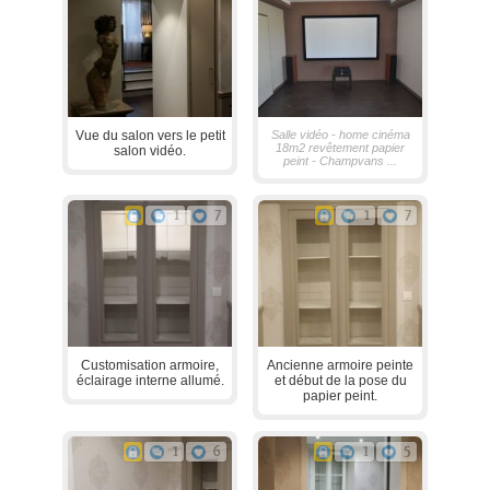
Vue du salon vers le petit
Salle vidéo - home cinéma
18m2 revêtement papier
salon vidéo.
peint - Champvans ...
1
7
1
7
Customisation armoire,
Ancienne armoire peinte
éclairage interne allumé.
et début de la pose du
papier peint.
1
6
1
5