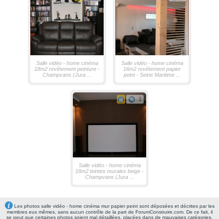
Salle vidéo - home cinéma
Salle vidéo - home cinéma
18m2 revêtement peinture -
16m2 revêtement papier
Champvans (Jura ...
peint - Seine Maritime ...
1
Salle vidéo - home cinéma
18m2 teintes murales beige -
Champvans (Jura ...
Les photos salle vidéo - home cinéma mur papier peint sont déposées et décrites par les
membres eux mêmes, sans aucun contrôle de la part de ForumConstruire.com. De ce fait, il
se peut que certaines photos soient mal détaillées, placées dans de mauvaises catégories,