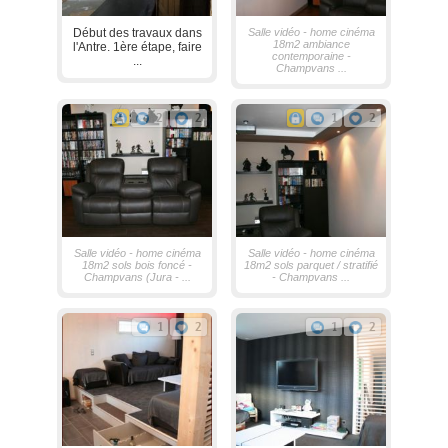
Début des travaux dans
Salle vidéo - home cinéma
18m2 ambiance
l'Antre. 1ère étape, faire
contemporaine -
...
Champvans ...
2
2
1
2
Salle vidéo - home cinéma
Salle vidéo - home cinéma
18m2 sols bois foncé -
18m2 sols parquet / stratifié
Champvans (Jura - ...
- Champvans ...
1
2
1
2