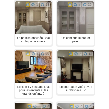
3
28
4
20
Le petit salon vidéo : vue
On continue le papier
sur la partie arrière.
peint.
2
19
1
11
Le coin TV / espace jeux
Le petit salon vidéo : vue
pour les enfants et les
sur l'espace TV.
grands enfants ?
1
8
2
8