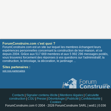
ForumConstruire.com c'est quoi ?
ForumConstruire.com est un site sur lequel les membres échangent leurs
expériences personnelles concernant la construction de leur maison, et ce
depuis 2004. Grâce aux 517 669 membres et aux 5 992 296 messages postés,
vous trouverez forcement des réponses à vos questions sur l'administratif, la
construction, le bricolage, la décoration, le jardinage ...
Sites partenaires :
voir nos partenaires
Contacts
|
Signaler contenu illicite
|
Mentions légales
|
Calculette
construction
|
CGU
|
Presse
|
Déontologie
|
Publicité
|
Confidentialité
|
Cookies
ForumConstruire.com © 2004 - 2026 ForumConstruire SARL | ws61 | 0.036