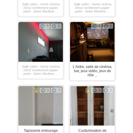
Salle vidéo - home cinéma
Salle vidéo - home cinéma
16m2 revêtement papier
16m2 revêtement papier
peint - Seine Maritime ...
peint - Seine Maritime ...
1
2
1
1
Salle vidéo - home cinéma
L'Antre, salle de cinéma,
16m2 revêtement papier
bar, jeux vidéo, jeux de
peint - Seine Maritime ...
rôle ...
1
1
1
1
Tapisserie entourage
Customisation de