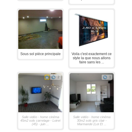
Sous sol pièce principale
Voila c'est exactement ce
style la que nous allons
faire sans les ...
2
1
Salle vidéo - home cinéma
Salle vidéo - home cinéma
45m2 sols carrelage - Loiret
30m2 sols gris clair -
(45) - juin ...
Marmande (Lot Et ...