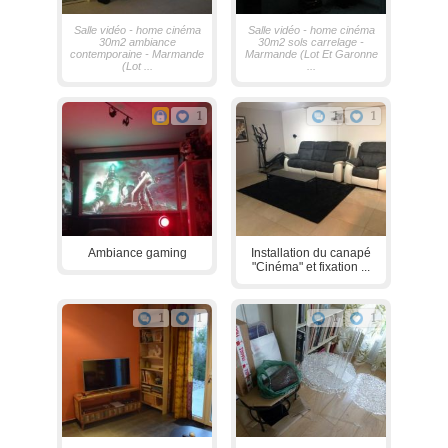
Salle vidéo - home cinéma
Salle vidéo - home cinéma
30m2 ambiance
30m2 sols carrelage -
contemporaine - Marmande
Marmande (Lot Et Garonne
(Lot ...
...
1
1
1
Ambiance gaming
Installation du canapé
"Cinéma" et fixation ...
1
1
1
1