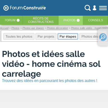
RÉCITS
DE
FORUM
PHOTOS
CONSEILS
‹
‹
CONSTRUCTIONS
Accueil
Photos
Photos par étapes
Photos décoration
Photos salle vidéo - home ciné
Toutes les photos
Par projets
Par étapes
Photos déco
E
Photos et idées salle
vidéo - home cinéma sol
carrelage
Trouvez des idées en parcourant les photos des autres !