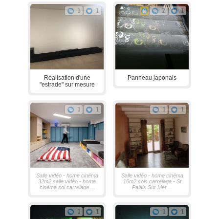
1
1
2
1
Réalisation d'une
Panneau japonais
"estrade" sur mesure
1
1
1
1
Salle vidéo - home cinéma
Salle vidéo - home cinéma
32m2 salle vidéo - home
16m2 sols carrelage - St
cinéma sol carrelage ...
Palais Sur Mer ...
1
1
1
1