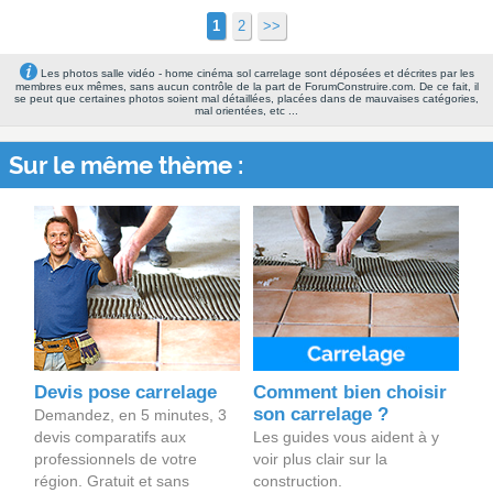
1
2
>>
Les photos salle vidéo - home cinéma sol carrelage sont déposées et décrites par les
membres eux mêmes, sans aucun contrôle de la part de ForumConstruire.com. De ce fait, il
se peut que certaines photos soient mal détaillées, placées dans de mauvaises catégories,
mal orientées, etc ...
Sur le même thème :
Devis pose carrelage
Comment bien choisir
son carrelage ?
Demandez, en 5 minutes, 3
devis comparatifs aux
Les guides vous aident à y
professionnels de votre
voir plus clair sur la
région. Gratuit et sans
construction.