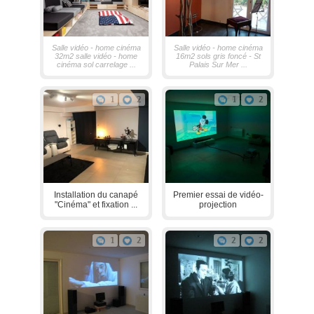
Salle vidéo - home cinéma
Salle vidéo - home cinéma
32m2 salle vidéo - home
16m2 sols gris foncé - St
cinéma sol carrelage ...
Palais Sur Mer ...
1
2
1
2
Installation du canapé
Premier essai de vidéo-
"Cinéma" et fixation ...
projection
1
2
2
2