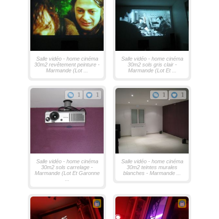
Salle vidéo - home cinéma
Salle vidéo - home cinéma
30m2 revêtement peinture -
30m2 sols gris clair -
Marmande (Lot ...
Marmande (Lot Et ...
1
1
1
1
Salle vidéo - home cinéma
Salle vidéo - home cinéma
30m2 sols carrelage -
30m2 teintes murales
Marmande (Lot Et Garonne
blanches - Marmande ...
...