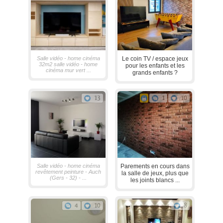
Salle vidéo - home cinéma
Le coin TV / espace jeux
32m2 salle vidéo - home
pour les enfants et les
cinéma mur vert ...
grands enfants ?
13
1
10
Salle vidéo - home cinéma
Parements en cours dans
revêtement peinture - Auch
la salle de jeux, plus que
(Gers - 32) - ...
les joints blancs ...
4
10
8