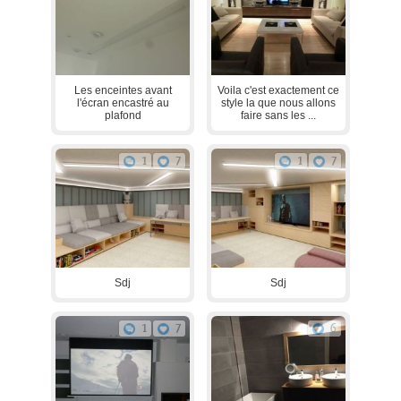
Les enceintes avant
Voila c'est exactement ce
l'écran encastré au
style la que nous allons
plafond
faire sans les ...
1
7
1
7
Sdj
Sdj
1
7
6