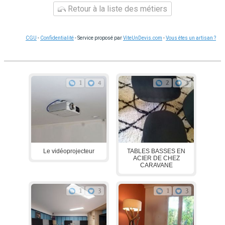
Retour à la liste des métiers
CGU
-
Confidentialité
- Service proposé par
ViteUnDevis.com
-
Vous êtes un artisan ?
1
4
2
3
Le vidéoprojecteur
TABLES BASSES EN
ACIER DE CHEZ
CARAVANE
1
3
1
3