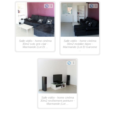
1
1
Salle vidéo - home cinéma
Salle vidéo - home cinéma
30m2 sols gris clair -
30m2 mobilier blanc -
Marmande (Lot Et ...
Marmande (Lot Et Garonne
...
1
Salle vidéo - home cinéma
30m2 revêtement peinture -
Marmande (Lot ...