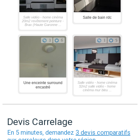
Salle vidéo - home cinéma
Salle de bain rdc
20m2 revêtement peinture -
Brax (Haute Garonne ...
3
6
1
5
Une enceinte surround
Salle vidéo - home cinéma
32m2 salle vidéo - home
encastré
cinéma mur bleu ...
Devis Carrelage
En 5 minutes, demandez
3 devis comparatifs
aux
carreleurs
dans votre région.