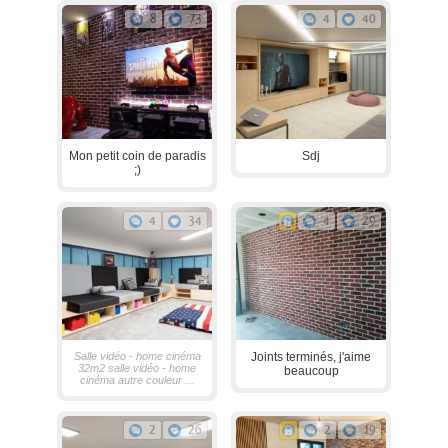
8
73
4
40
Mon petit coin de paradis
Sdj
;)
4
34
4
29
Salle vidéo - home cinéma
Joints terminés, j'aime
32m2 salle vidéo - home
beaucoup
cinéma autre couleur ...
2
26
2
19