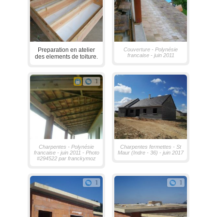
Preparation en atelier
Couverture - Polynésie
francaise - juin 2011
des elements de toiture.
1
Charpentes - Polynésie
Charpentes fermettes - St
francaise - juin 2011 - Photo
Maur (Indre - 36) - juin 2017
#294522 par franckymoz
1
1