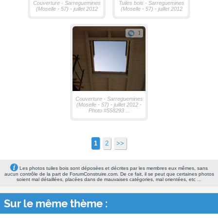
Couverture - Sarreguemines
Tuiles bois - Sarreguemines
(Moselle - 57) - juillet 2012
(Moselle - 57) - juillet 2012
1
Couverture - Sarreguemines
(Moselle - 57) - juillet 2012 -
Photo #558293 ...
1
2
>>
Les photos tuiles bois sont déposées et décrites par les membres eux mêmes, sans
aucun contrôle de la part de ForumConstruire.com. De ce fait, il se peut que certaines photos
soient mal détaillées, placées dans de mauvaises catégories, mal orientées, etc ...
Sur le même thème :