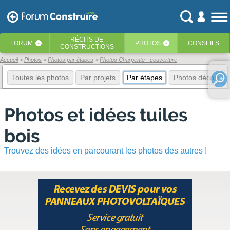
RÉCITS
DE
FORUM
PHOTOS
CONSEILS
‹
‹
CONSTRUCTIONS
Accueil
Photos
Photos par étapes
Photos Charpente - couverture
Toutes les photos
Par projets
Par étapes
Photos déco
E
Photos et idées tuiles
bois
Trouvez des idées en parcourant les photos des autres !