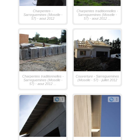
Charpentes -
Charpentes traditionnelles -
Sarreguemines (Moselle -
Sarreguemines (Moselle -
57) - aout 2012
57) - aout 2012 ...
Charpentes traditionnelles -
Couverture - Sarreguemines
Sarreguemines (Moselle -
(Moselle - 57) - juillet 2012
57) - aout 2012 ...
1
1