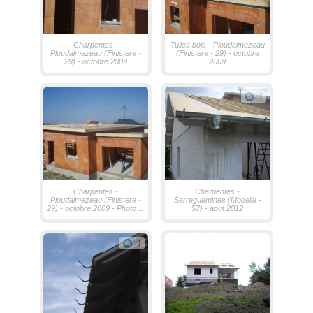
Charpentes -
Tuiles bois - Ploudalmezeau
Ploudalmezeau (Finistere -
(Finistere - 29) - octobre
29) - octobre 2009
2009
1
Charpentes -
Charpentes -
Ploudalmezeau (Finistere -
Sarreguemines (Moselle -
29) - octobre 2009 - Photo ...
57) - aout 2012
1