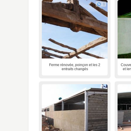
1
Ferme rénovée, poinçon et les 2
Couve
entraits changés
et le