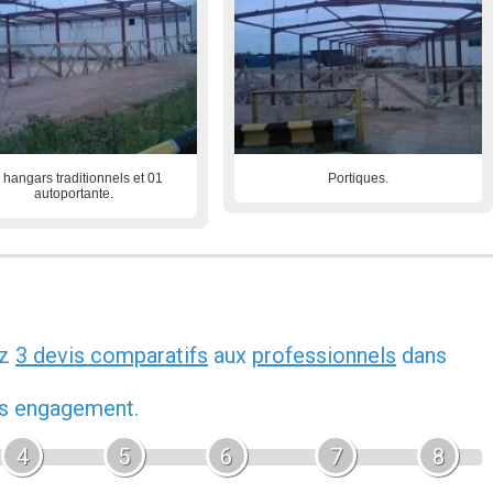
 hangars traditionnels et 01
Portiques.
autoportante.
ez
3 devis comparatifs
aux
professionnels
dans
ans engagement.
4
5
6
7
8