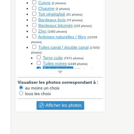
Cuivre
(2 photos)
Chaume
(2 photos)
Toit végétalisé
(51 photos)
Bardeaux bois
(70 photos)
Bardeaux bitumés
(103 photos)
Zinc
(1492 photos)
Ardoises naturelles / fibro
(12228
photos)
Tuiles canal / double canal
(17053
photos)
Terre cuite
(7471 photos)
Tuiles noires
(1449 photos)
Tuiles blanches
(101 photos)
Vieillies
(4160 photos)
Colorées
(1554 photos)
Visualiser les photos correspondant à :
Membranes
(881 photos)
au moins un choix
Bandes de rive - Bandeau - lambris :
tous les choix
PVC
(12446 photos)
Bois
(4270 photos)
Afficher les photos