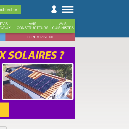
EVIS
AVIS
AVIS
AVAUX
CONSTRUCTEURS
CUISINISTES
FORUM PISCINE