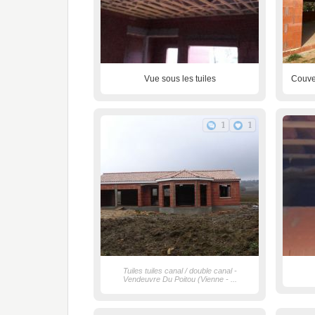
Vue sous les tuiles
Couver
1
1
Tuiles tuiles canal / double canal -
Vendeuvre Du Poitou (Vienne - ...