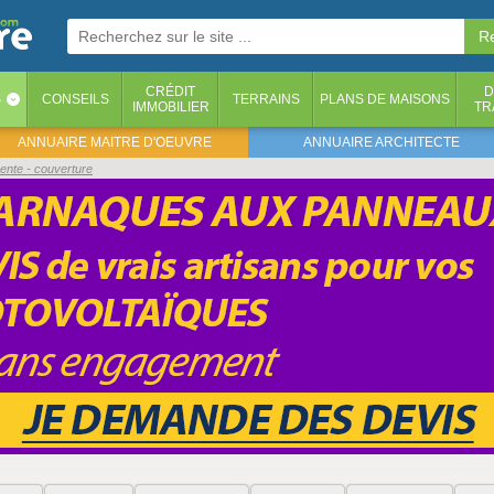
CRÉDIT
D
S
CONSEILS
TERRAINS
PLANS DE MAISONS
‹
IMMOBILIER
TR
ANNUAIRE MAITRE D'OEUVRE
ANNUAIRE ARCHITECTE
ente - couverture