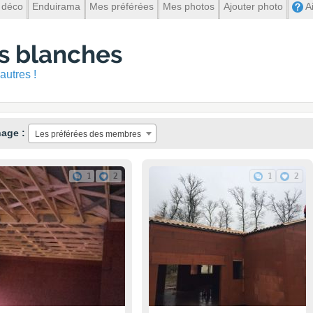
 déco
Enduirama
Mes préférées
Mes photos
Ajouter photo
A
es blanches
autres !
hage :
Les préférées des membres
1
2
1
2