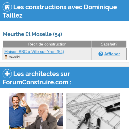
Les constructions avec Dominique
Taillez
Meurthe Et Moselle (54)
Récit de construction
Satisfait?
Maison BBC à Ville sur Yron (54)
Afficher
mausi54
Les architectes sur
ForumConstruire.com :