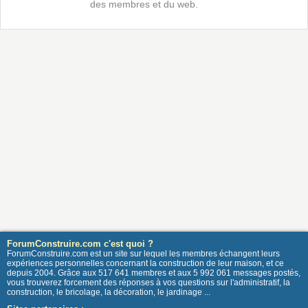
des membres et du web.
ForumConstruire.com c'est quoi ?
ForumConstruire.com est un site sur lequel les membres échangent leurs
expériences personnelles concernant la construction de leur maison, et ce
depuis 2004. Grâce aux 517 641 membres et aux 5 992 061 messages postés,
vous trouverez forcement des réponses à vos questions sur l'administratif, la
construction, le bricolage, la décoration, le jardinage ...