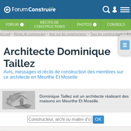
RÉCITS
DE
FORUM
PHOTOS
CONSEILS
‹
‹
CONSTRUCTIONS
Accueil
Récits de construction
Avis sur les constructeurs
Tous les constructeurs
Avi
Architecte Dominique
Taillez
Avis, messages et récits de construction des membres sur
ce architecte en Meurthe Et Moselle
Dominique Taillez
est un architecte réalisant des
maisons en Meurthe Et Moselle.
OK