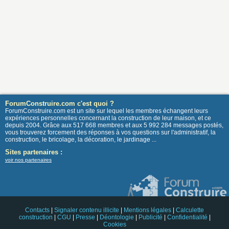
ForumConstruire.com c'est quoi ?
ForumConstruire.com est un site sur lequel les membres échangent leurs
expériences personnelles concernant la construction de leur maison, et ce
depuis 2004. Grâce aux 517 668 membres et aux 5 992 284 messages postés,
vous trouverez forcement des réponses à vos questions sur l'administratif, la
construction, le bricolage, la décoration, le jardinage ...
Sites partenaires :
voir nos partenaires
Contacts
|
Signaler contenu illicite
|
Mentions légales
|
Calculette
construction
|
CGU
|
Presse
|
Déontologie
|
Publicité
|
Confidentialité
|
Cookies