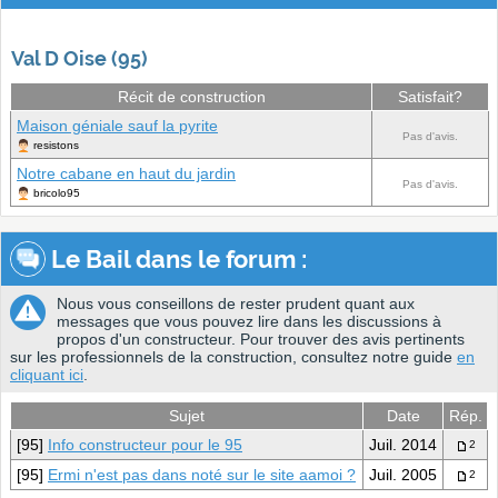
Val D Oise (95)
Récit de construction
Satisfait?
Maison géniale sauf la pyrite
Pas d'avis.
resistons
Notre cabane en haut du jardin
Pas d'avis.
bricolo95
Le Bail dans le forum :
Nous vous conseillons de rester prudent quant aux
messages que vous pouvez lire dans les discussions à
propos d'un constructeur. Pour trouver des avis pertinents
sur les professionnels de la construction, consultez notre guide
en
cliquant ici
.
Sujet
Date
Rép.
[95]
Info constructeur pour le 95
Juil. 2014
2
[95]
Ermi n'est pas dans noté sur le site aamoi ?
Juil. 2005
2