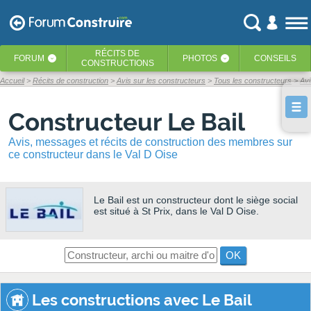
RÉCITS
DE
FORUM
PHOTOS
CONSEILS
‹
‹
CONSTRUCTIONS
Accueil
Récits de construction
Avis sur les constructeurs
Tous les constructeurs
Avi
Constructeur Le Bail
Avis, messages et récits de construction des membres sur
ce constructeur dans le Val D Oise
Le Bail
est un constructeur dont le siège social
est situé à St Prix, dans le Val D Oise.
OK
Les constructions avec Le Bail