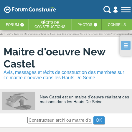
RÉCITS
DE
FORUM
PHOTOS
CONSEILS
‹
‹
CONSTRUCTIONS
Accueil
Récits de construction
Avis sur les constructeurs
Tous les constructeurs
Avi
Maitre d'oeuvre New
Castel
Avis, messages et récits de construction des membres sur
ce maitre d'oeuvre dans les Hauts De Seine
New Castel
est un maitre d'oeuvre réalisant des
maisons dans les Hauts De Seine.
OK