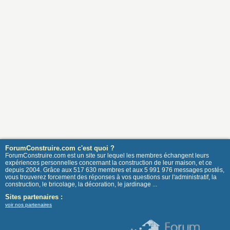
ForumConstruire.com c'est quoi ?
ForumConstruire.com est un site sur lequel les membres échangent leurs
expériences personnelles concernant la construction de leur maison, et ce
depuis 2004. Grâce aux 517 630 membres et aux 5 991 976 messages postés,
vous trouverez forcement des réponses à vos questions sur l'administratif, la
construction, le bricolage, la décoration, le jardinage ...
Sites partenaires :
voir nos partenaires