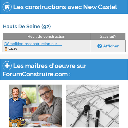
Les constructions avec New Castel
Hauts De Seine (92)
Récit de construction
Satisfait?
Démolition reconstruction sur ...
Afficher
92160
Les maitres d'oeuvre sur
ForumConstruire.com :