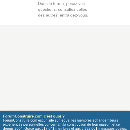
Dans le forum, posez vos
questions, consultez celles
des autres, entraidez-vous.
ForumConstruire.com c'est quoi ?
ForumConstruire.com est un site sur lequel les membres échangent leurs
expériences personnelles concernant la construction de leur maison, et ce
depuis 2004. Grâce aux 517 641 membres et aux 5 992 061 messages postés,