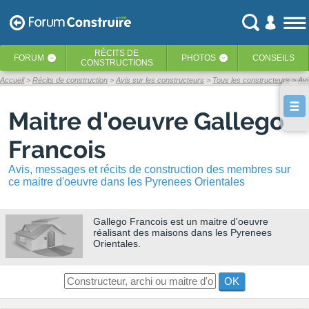
RÉCITS
DE
FORUM
PHOTOS
CONSEILS
‹
‹
CONSTRUCTIONS
Accueil
Récits de construction
Avis sur les constructeurs
Tous les constructeurs
Avi
Maitre d'oeuvre Gallego
Francois
Avis, messages et récits de construction des membres sur
ce maitre d'oeuvre dans les Pyrenees Orientales
Gallego Francois
est un maitre d'oeuvre
réalisant des maisons dans les Pyrenees
Orientales.
OK