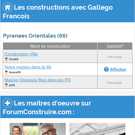
Les constructions avec Gallego
Francois
Pyrenees Orientales (66)
Récit de construction
Satisfait?
Construction Villa
Pas d'avis.
Kimi66
Notre maison dans le 66
Afficher
lisaaa66
Maison Ossature Bois dans les PO
Pas d'avis.
je66
Les maitres d'oeuvre sur
ForumConstruire.com :