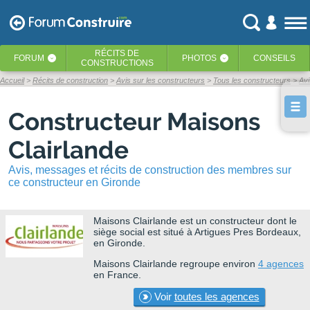
RÉCITS
DE
FORUM
PHOTOS
CONSEILS
‹
‹
CONSTRUCTIONS
Accueil
Récits de construction
Avis sur les constructeurs
Tous les constructeurs
Avi
Constructeur Maisons
Clairlande
Avis, messages et récits de construction des membres sur
ce constructeur en Gironde
Maisons Clairlande
est un constructeur dont le
siège social est situé à Artigues Pres Bordeaux,
en Gironde.
Maisons Clairlande regroupe environ
4 agences
en France.
Voir
toutes les agences