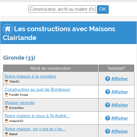
OK
Les constructions avec Maisons
Clairlande
Gironde (33)
Récit de construction
Satisfait?
Notre maison à la graviére
Afficher
Titite81
Construction au sud de Bordeaux!
Afficher
Famille Koala
Maison gironde
Afficher
KevinAlice
Notre maison à nous à St André...
Afficher
viviland33
Notre maison, on y est et c'es...
Afficher
Maloé