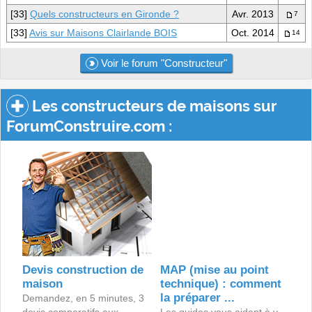
[33]
Quels constructeurs en Gironde ?
Avr. 2013
7
[33]
Avis sur Maisons Clairlande BOIS
Oct. 2014
14
Voir le forum "Constructeur"
Les constructeurs de maisons sur
ForumConstruire.com :
Devis construction de
MAP (mise au point
maison
technique) : comment
la préparer ...
Demandez, en 5 minutes, 3