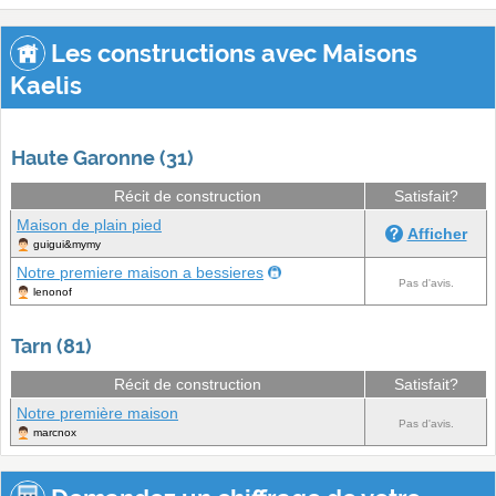
Les constructions avec Maisons
Kaelis
Haute Garonne (31)
Récit de construction
Satisfait?
Maison de plain pied
Afficher
guigui&mymy
Notre premiere maison a bessieres
Pas d'avis.
lenonof
Tarn (81)
Récit de construction
Satisfait?
Notre première maison
Pas d'avis.
marcnox