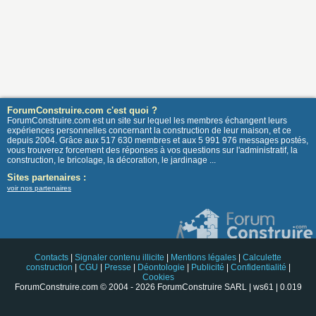
ForumConstruire.com c'est quoi ?
ForumConstruire.com est un site sur lequel les membres échangent leurs
expériences personnelles concernant la construction de leur maison, et ce
depuis 2004. Grâce aux 517 630 membres et aux 5 991 976 messages postés,
vous trouverez forcement des réponses à vos questions sur l'administratif, la
construction, le bricolage, la décoration, le jardinage ...
Sites partenaires :
voir nos partenaires
Contacts
|
Signaler contenu illicite
|
Mentions légales
|
Calculette
construction
|
CGU
|
Presse
|
Déontologie
|
Publicité
|
Confidentialité
|
Cookies
ForumConstruire.com © 2004 - 2026 ForumConstruire SARL | ws61 | 0.019