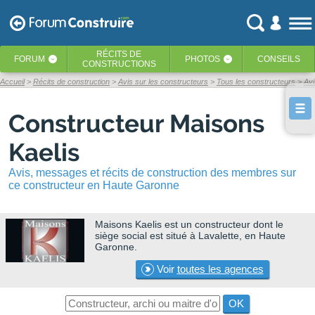
RÉCITS
DE
FORUM
PHOTOS
CONSEILS
‹
‹
CONSTRUCTIONS
Accueil
Récits de construction
Avis sur les constructeurs
Tous les constructeurs
Avi
Constructeur Maisons
Kaelis
Avis, messages et récits de construction des membres sur
ce constructeur en Haute Garonne
Maisons Kaelis
est un constructeur dont le
siège social est situé à Lavalette, en Haute
Garonne.
Voir
toutes les agences
OK