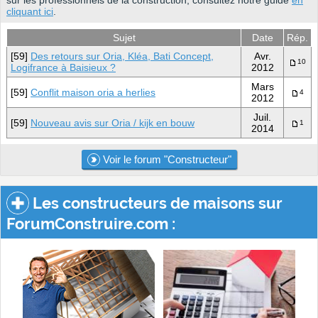
sur les professionnels de la construction, consultez notre guide
en
cliquant ici
.
Sujet
Date
Rép.
[59]
Des retours sur Oria, Kléa, Bati Concept,
Avr.
10
Logifrance à Baisieux ?
2012
Mars
[59]
Conflit maison oria a herlies
4
2012
Juil.
[59]
Nouveau avis sur Oria / kijk en bouw
1
2014
Voir le forum "Constructeur"
Les constructeurs de maisons sur
ForumConstruire.com :