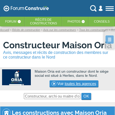
RÉCITS
DE
FORUM
PHOTOS
CONSEILS
‹
‹
CONSTRUCTIONS
Accueil
Récits de construction
Avis sur les constructeurs
Tous les constructeurs
Avi
Constructeur Maison Oria
Avis, messages et récits de construction des membres sur
ce constructeur dans le Nord
Maison Oria
est un constructeur dont le siège
social est situé à Herlies, dans le Nord.
Voir
toutes les agences
OK
Les constructions avec Maison Oria