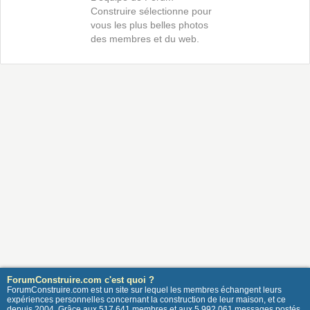
Construire sélectionne pour
vous les plus belles photos
des membres et du web.
ForumConstruire.com c'est quoi ?
ForumConstruire.com est un site sur lequel les membres échangent leurs
expériences personnelles concernant la construction de leur maison, et ce
depuis 2004. Grâce aux 517 641 membres et aux 5 992 061 messages postés,