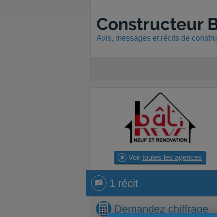
Constructeur B
Avis, messages et récits de constr
Voir
toutes les agences
1 récit
1 récit
Demandez
chiffrage