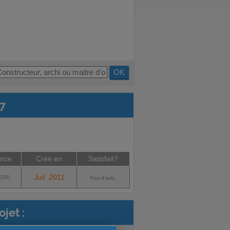
OK
77
nce
Créé en
Satisfait?
Juil. 2011
 (30)
Pas d'avis.
jet :