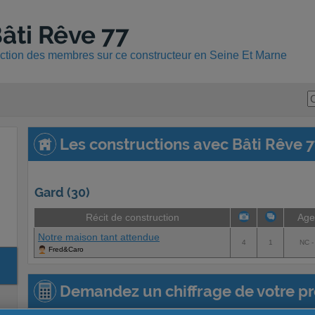
âti Rêve 77
uction des membres sur ce constructeur en Seine Et Marne
Les constructions avec Bâti Rêve 
Gard (30)
Récit de construction
Age
Notre maison tant attendue
4
1
NC -
Fred&Caro
Demandez un chiffrage de votre pro