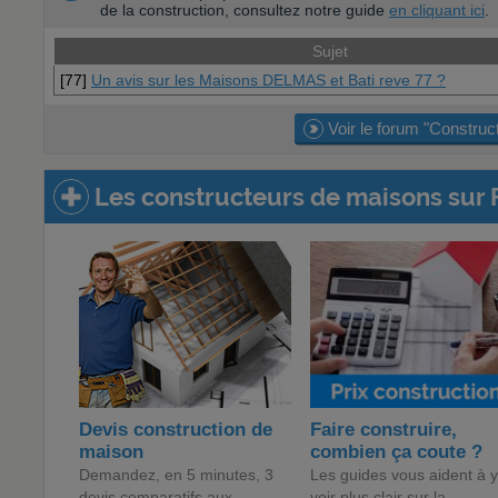
de la construction, consultez notre guide
en cliquant ici
.
Sujet
[77]
Un avis sur les Maisons DELMAS et Bati reve 77 ?
Voir le forum "Construc
Les constructeurs de maisons sur 
Devis construction de
Faire construire,
maison
combien ça coute ?
Demandez, en 5 minutes, 3
Les guides vous aident à y
devis comparatifs aux
voir plus clair sur la