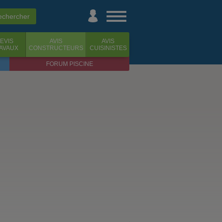
EVIS
AVIS
AVIS
AVAUX
CONSTRUCTEURS
CUISINISTES
FORUM PISCINE