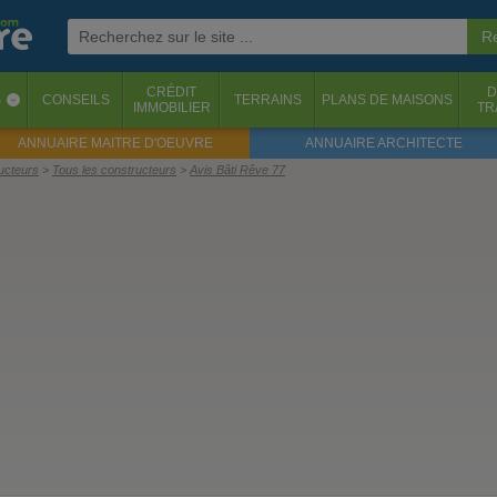
CRÉDIT
D
S
CONSEILS
TERRAINS
PLANS DE MAISONS
‹
IMMOBILIER
TR
ANNUAIRE MAITRE D'OEUVRE
ANNUAIRE ARCHITECTE
ructeurs
Tous les constructeurs
Avis Bâti Rêve 77