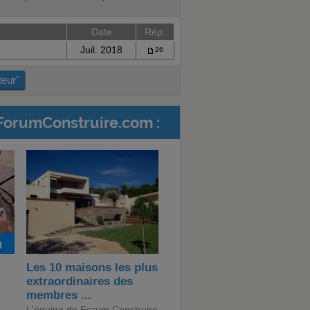
Date
Rép.
Juil. 2018
26
teur"
ForumConstruire.com :
Les 10 maisons les plus
extraordinaires des
membres ...
L'équipe de Forum Construire