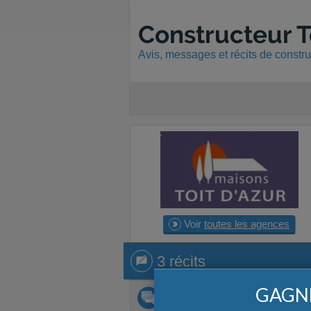
Constructeur T
Avis, messages et récits de constr
Voir
toutes les agences
3 récits
3 récits
GAGNE
3 discussions
forum