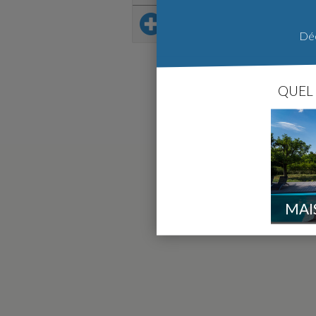
Sur le même thème
Déc
QUEL 
MAI