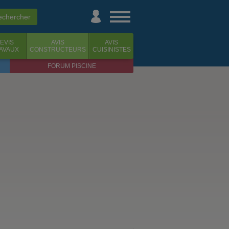
EVIS
AVIS
AVIS
AVAUX
CONSTRUCTEURS
CUISINISTES
FORUM PISCINE