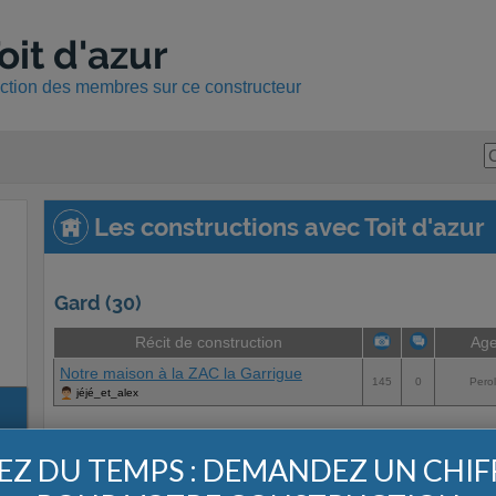
oit d'azur
uction des membres sur ce constructeur
Les constructions avec Toit d'azur
Gard (30)
Récit de construction
Ag
Notre maison à la ZAC la Garrigue
145
0
Perol
jéjé_et_alex
Haute Garonne (31)
Z DU TEMPS : DEMANDEZ UN CHI
Récit de construction
Ag