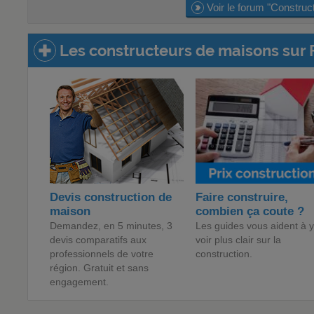
Voir le forum "Construc
Les constructeurs de maisons sur 
Devis construction de
Faire construire,
maison
combien ça coute ?
Demandez, en 5 minutes, 3
Les guides vous aident à y
devis comparatifs aux
voir plus clair sur la
professionnels de votre
construction.
région. Gratuit et sans
engagement.