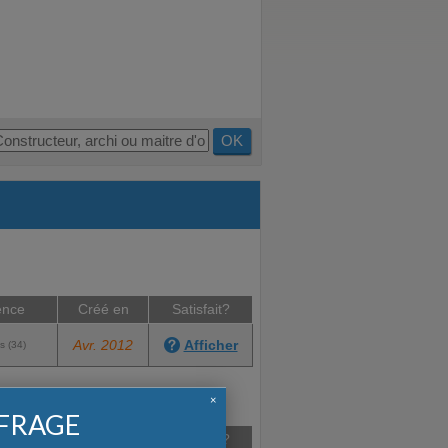
OK
ence
Créé en
Satisfait?
Avr. 2012
Afficher
s (34)
×
FFRAGE
ence
Créé en
Satisfait?