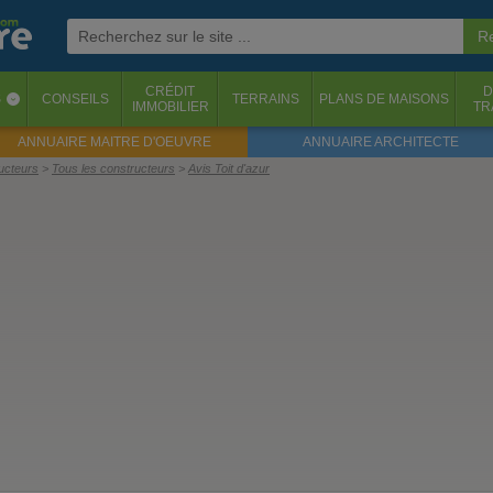
CRÉDIT
D
S
CONSEILS
TERRAINS
PLANS DE MAISONS
‹
IMMOBILIER
TR
ANNUAIRE MAITRE D'OEUVRE
ANNUAIRE ARCHITECTE
ructeurs
Tous les constructeurs
Avis Toit d'azur