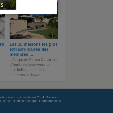
IS
ire
Les 10 maisons les plus
extraordinaires des
membres ...
L'équipe de Forum Construire
sélectionne pour vous les
plus belles photos des
membres et du web.
e leur maison, et ce depuis 2004. Grâce aux
construction, le bricolage, la décoration, le