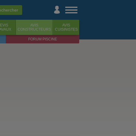
EVIS
AVIS
AVIS
AVAUX
CONSTRUCTEURS
CUISINISTES
FORUM PISCINE