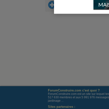
MAI
Sur le même thème
ForumConstruire.com c'est quoi ?
ForumConstruire.com est un site sur lequel l
517 630 membres et aux 5 991 976 messages post
jardinage ...
Sites partenaires :