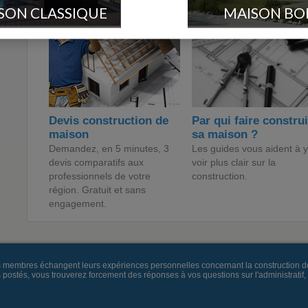
SON CLASSIQUE
MAISON BO
Devis construction de
Par qui faire constru
maison
sa maison ?
Demandez, en 5 minutes, 3
Les guides vous aident à y
devis comparatifs aux
voir plus clair sur la
professionnels de votre
construction.
région. Gratuit et sans
engagement.
es membres échangent leurs expériences personnelles concernant la construction d
és, vous trouverez forcement des réponses à vos questions sur l'administratif, la 