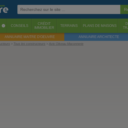
CRÉDIT
D
S
CONSEILS
TERRAINS
PLANS DE MAISONS
‹
IMMOBILIER
TR
ANNUAIRE MAITRE D'OEUVRE
ANNUAIRE ARCHITECTE
ructeurs
Tous les constructeurs
Avis Oliveau Maconnerie