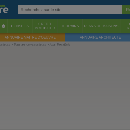
CRÉDIT
D
S
CONSEILS
TERRAINS
PLANS DE MAISONS
‹
IMMOBILIER
TR
ANNUAIRE MAITRE D'OEUVRE
ANNUAIRE ARCHITECTE
ructeurs
Tous les constructeurs
Avis TerraBois