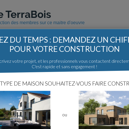
e TerraBois
uction des membres sur ce maitre d'oeuvre
Z DU TEMPS : DEMANDEZ UN CHI
POUR VOTRE CONSTRUCTION
Les constructions avec TerraBois
rivez votre projet, et les professionnels vous contactent directe
C'est rapide et sans engagement !
Haute Vienne (87)
TYPE DE MAISON SOUHAITEZ-VOUS FAIRE CONSTR
Récit de construction
Age
nt
MOB BBC TerraBois en Limousin
27
10
NC -
fonzy
ou
Les maitres d'oeuvre sur ForumCon