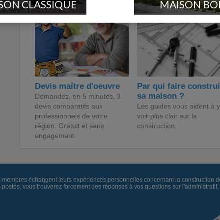
SON CLASSIQUE
MAISON BO
Devis maître d'oeuvre
Par qui faire constru
sa maison ?
Demandez, en 5 minutes, 3
devis comparatifs aux
Les guides vous aident à y
professionnels de votre
voir plus clair sur la
région. Gratuit et sans
construction.
engagement.
es membres échangent leurs expériences personnelles concernant la construction d
és, vous trouverez forcement des réponses à vos questions sur l'administratif, la 