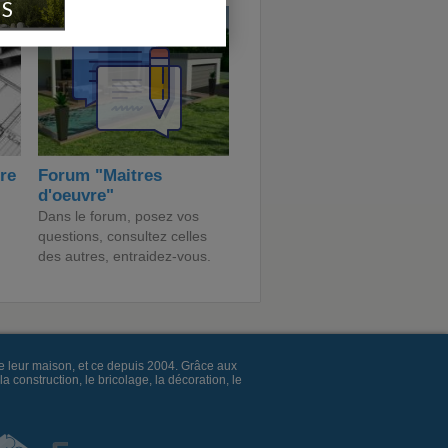
IS
ire
Forum "Maitres
d'oeuvre"
Dans le forum, posez vos
questions, consultez celles
des autres, entraidez-vous.
e leur maison, et ce depuis 2004. Grâce aux
construction, le bricolage, la décoration, le