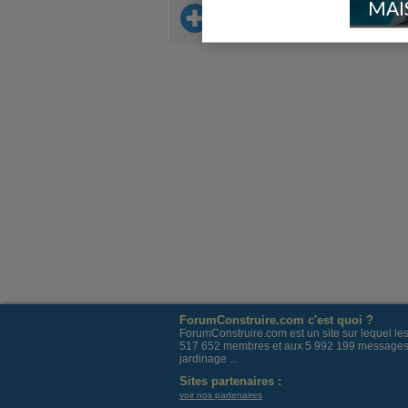
MAI
Sur le même thème
ForumConstruire.com c'est quoi ?
ForumConstruire.com est un site sur lequel l
517 652 membres et aux 5 992 199 messages post
jardinage ...
Sites partenaires :
voir nos partenaires