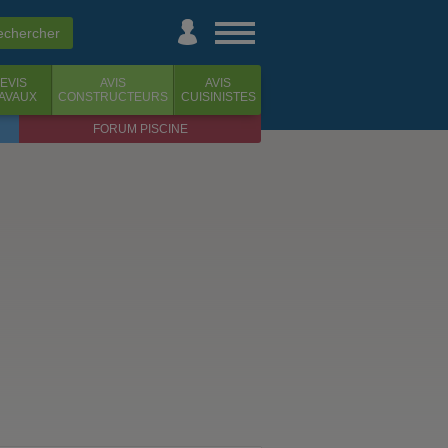
EVIS
AVIS
AVIS
AVAUX
CONSTRUCTEURS
CUISINISTES
FORUM PISCINE