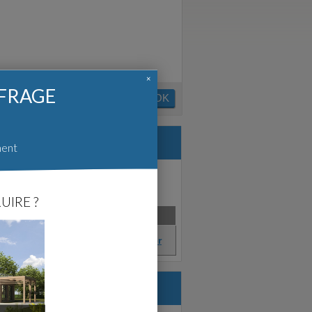
×
FFRAGE
OK
ment
UIRE ?
nce
Créé en
Satisfait?
Fév. 2012
Afficher
 (87)
struire.com :