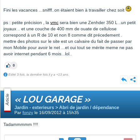
Fini les vacances ...snifff..on étaient bien à travailler chez soit
ps : petite précision , la
vmc
sera bien une Zenhder 350 L ..un petit
joyaux .. et une couche de 400 mm de ouate de cellulose
correspond à un R de 10 et non 8 comme dit précedement .
mettre des photos sur le site est un calvaire du fait de passer par
mon Mobile pour avoir le net ...et oui tout se mérite meme ne pas
avoir internet pendant 6 mois...lol..
0
Edité 3 fois, la dernière fois il y a +13 ans.
Article
« LOU GARAGE »
Jardin - exterieurs > Abri de jardin / dépendance
Par
fonzy
le 16/09/2012 à 15h35
Tadammmmm !!!!