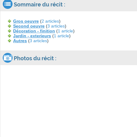
Sommaire du récit :
Gros oeuvre
(
2 articles
)
Second oeuvre
(
3 articles
)
Décoration - finition
(
1 article
)
Jardin - exterieurs
(
1 article
)
Autres
(
3 articles
)
Photos du récit :