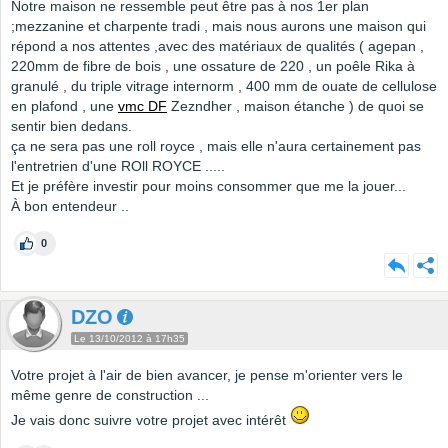
Notre maison ne ressemble peut être pas à nos 1er plan
;mezzanine et charpente tradi , mais nous aurons une maison qui
répond a nos attentes ,avec des matériaux de qualités ( agepan ,
220mm de fibre de bois , une ossature de 220 , un poêle Rika à
granulé , du triple vitrage internorm , 400 mm de ouate de cellulose
en plafond , une
vmc DF
Zezndher , maison étanche ) de quoi se
sentir bien dedans.
ça ne sera pas une roll royce , mais elle n'aura certainement pas
l'entretrien d'une ROll ROYCE .....
Et je préfère investir pour moins consommer que me la jouer...
À bon entendeur ..
0
DZO
Le 13/10/2012 à 17h35
Votre projet à l'air de bien avancer, je pense m'orienter vers le
même genre de construction ...
Je vais donc suivre votre projet avec intérêt