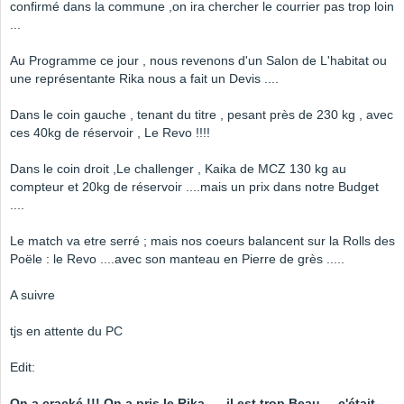
confirmé dans la commune ,on ira chercher le courrier pas trop loin
...
Au Programme ce jour , nous revenons d'un Salon de L'habitat ou
une représentante Rika nous a fait un Devis ....
Dans le coin gauche , tenant du titre , pesant près de 230 kg , avec
ces 40kg de réservoir , Le Revo !!!!
Dans le coin droit ,Le challenger , Kaika de MCZ 130 kg au
compteur et 20kg de réservoir ....mais un prix dans notre Budget
....
Le match va etre serré ; mais nos coeurs balancent sur la Rolls des
Poële : le Revo ....avec son manteau en Pierre de grès .....
A suivre
tjs en attente du PC
Edit:
On a cracké !!! On a pris le Rika .....il est trop Beau ....c'était