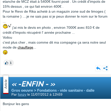
etanche de MCZ était à 5400€ fourni posé . Un crédit d'impots de
15% dessus , ce qui fait environ 400€ .
Pour le Revo de Rika acheté à un magazin zone sud de limoges (
la romaine ) ....je ne sais pas si je peux donner le nom sur le forum
...
j'ai mis le devis en photo , environ 7000€ avec 810 € de
crédit d'Impots récupéré l' année prochaine ...
Voilou
c'est plus cher , mais comme dit ma compagne ça sera notre seul
mode de
chauffage
...
1
Article
« -ENFIN - »
Gros oeuvre > Fondations - vide sanitaire - dalle
Par
fonzy
le 11/07/2012 à 12h59
Bonjour les gens