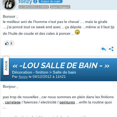
fonzy
Auteur du sujet
Le 18/11/2012 à 19h54
Super bloggeur
Bonsoir ;
le meilleur ami de l'homme n'est pas le cheval .... mais la girafe
....j'ai poncé tout ce week end avec ...ça dépote ...même si il faut tjs
de l'huile de coude et des cales à poncer ...
1
Article
« -LOU SALLE DE BAIN - »
Décoration - finition > Salle de bain
Par
fonzy
le 04/12/2012 à 11h21
Bonjour ,
pas trop de nouvelles , car nous sommes en plein dans les finitions
,
carrelage
/ faiences / electricité /
peintures
...enfin la routine quoi
...