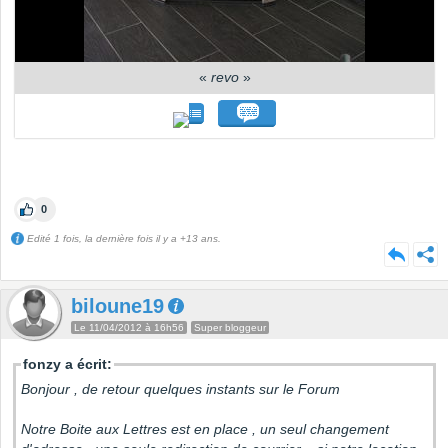
«
revo
»
0
Edité 1 fois, la dernière fois il y a +13 ans.
biloune19
Le 11/04/2012 à 16h56
Super bloggeur
fonzy a écrit:
Bonjour , de retour quelques instants sur le Forum
Notre Boite aux Lettres est en place , un seul changement