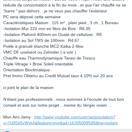
réduite de consomation à la fin du mois , et que l'air chauffé ne se
"barre " pas dehors ...je ne veux pas chauffer l'extérieur .
PC sera déposé cette semaine
Caractéristiques Maison : 115 m² , plain pied , 3 ch , 1 Bureau .
-Isolation Mur 220 mm en fibre de Bois : R6.35
-Isolation Plafond 400mm en Ouate de cellulose : R8
-Isolation au Sol TMS de 100mm : R4.67
Poële à granulé étanche MCZ Kaika 2-6kw
VMC DF unelvent ou Zehnder ( a voir )
Chauffe eau Thermodynamique Taneo de Tresco
Triple Vitrage + Brise Soleil orientable
Orientation Bioclimatique
Pret Immo Obtenu au Credit Mutuel taux 4.10% sur 20 ans
ci joint le plan de la maison
N'étant pas professionnels , nous sommes à l'écoute de tout bon
conseil et avis sur notre projet ...meme du Verger voisin ...
Mon Ami Jamy :
http://www.youtube.com/user/actisisolation?
v=7U05b5yWykA&feature=pyv&ad=16305009588&kw=isolant