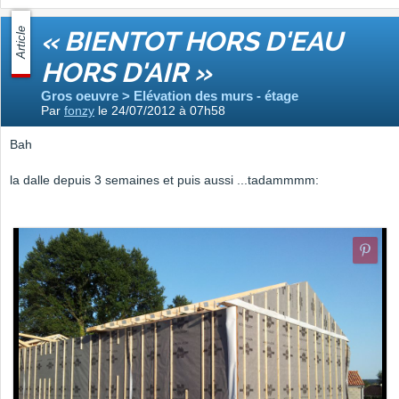
Article
« BIENTOT HORS D'EAU
HORS D'AIR »
Gros oeuvre > Elévation des murs - étage
Par
fonzy
le 24/07/2012 à 07h58
Bah
la dalle depuis 3 semaines et puis aussi ...tadammmm: