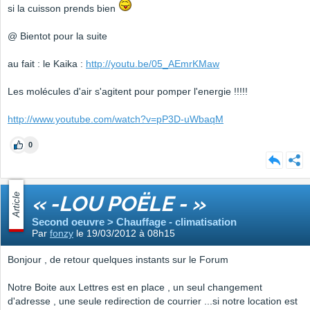
si la cuisson prends bien
@ Bientot pour la suite
au fait : le Kaika :
http://youtu.be/05_AEmrKMaw
Les molécules d'air s'agitent pour pomper l'energie !!!!!
http://www.youtube.com/watch?v=pP3D-uWbaqM
0
Article
« -LOU POËLE - »
Second oeuvre > Chauffage - climatisation
Par
fonzy
le 19/03/2012 à 08h15
Bonjour , de retour quelques instants sur le Forum
Notre Boite aux Lettres est en place , un seul changement
d'adresse , une seule redirection de courrier ...si notre location est