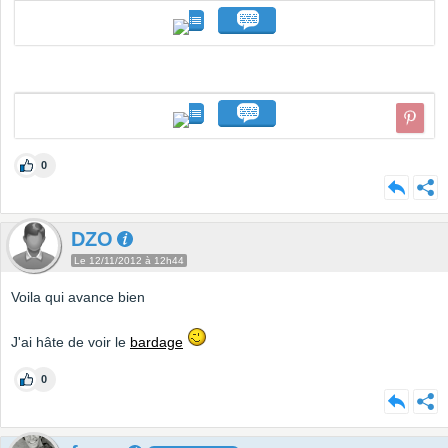
0
DZO
Le 12/11/2012 à 12h44
Voila qui avance bien
J'ai hâte de voir le
bardage
0