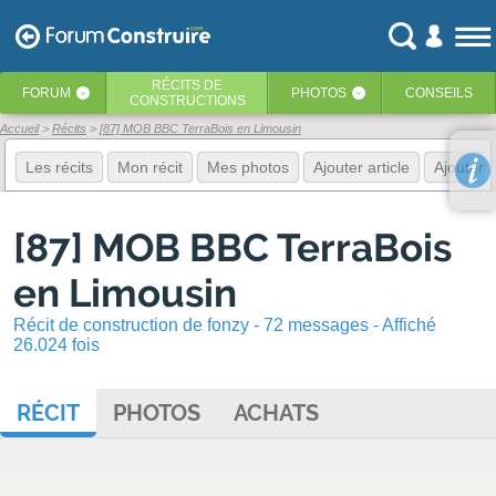
RÉCITS
DE
FORUM
PHOTOS
CONSEILS
‹
‹
CONSTRUCTIONS
Accueil
Récits
[87] MOB BBC TerraBois en Limousin
Les récits
Mon récit
Mes photos
Ajouter article
Ajouter 
[87] MOB BBC TerraBois
en Limousin
Récit de construction de fonzy - 72 messages - Affiché
26.024 fois
RÉCIT
PHOTOS
ACHATS