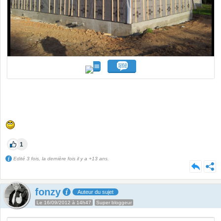
1
Edité 3 fois, la dernière fois il y a +13 ans.
fonzy
Auteur du sujet
Le 16/09/2012 à 14h47
Super bloggeur