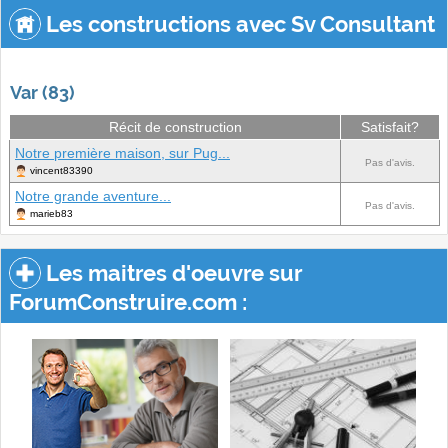
Les constructions avec Sv Consultant
Var (83)
Récit de construction
Satisfait?
Notre première maison, sur Pug...
Pas d'avis.
vincent83390
Notre grande aventure...
Pas d'avis.
marieb83
Les maitres d'oeuvre sur
ForumConstruire.com :