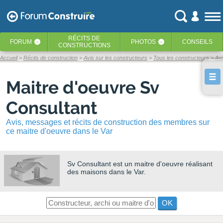
RÉCITS
DE
FORUM
PHOTOS
CONSEILS
‹
‹
CONSTRUCTIONS
Accueil
Récits de construction
Avis sur les constructeurs
Tous les constructeurs
Avi
Maitre d'oeuvre Sv
Consultant
Avis, messages et récits de construction des membres sur
ce maitre d'oeuvre dans le Var
Sv Consultant
est un maitre d'oeuvre réalisant
des maisons dans le Var.
OK