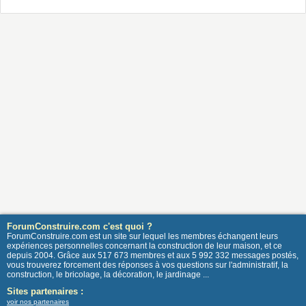
ForumConstruire.com c'est quoi ?
ForumConstruire.com est un site sur lequel les membres échangent leurs
expériences personnelles concernant la construction de leur maison, et ce
depuis 2004. Grâce aux 517 673 membres et aux 5 992 332 messages postés,
vous trouverez forcement des réponses à vos questions sur l'administratif, la
construction, le bricolage, la décoration, le jardinage ...
Sites partenaires :
voir nos partenaires