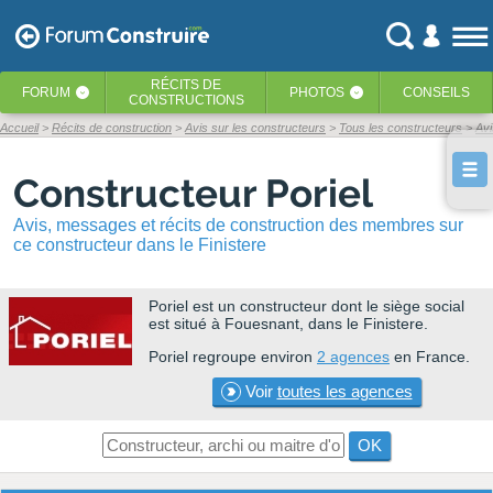
RÉCITS
DE
FORUM
PHOTOS
CONSEILS
‹
‹
CONSTRUCTIONS
Accueil
Récits de construction
Avis sur les constructeurs
Tous les constructeurs
Avi
Constructeur Poriel
Avis, messages et récits de construction des membres sur
ce constructeur dans le Finistere
Poriel
est un constructeur dont le siège social
est situé à Fouesnant, dans le Finistere.
Poriel regroupe environ
2 agences
en France.
Voir
toutes les agences
OK