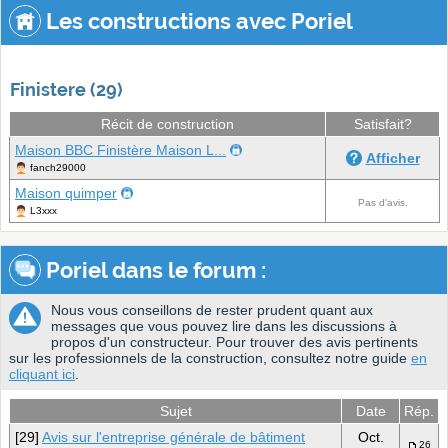
Les constructions avec Poriel
Finistere (29)
Récit de construction
Satisfait?
Maison BBC Finistère Maison L...
Afficher
fanch29000
Maison quimper
Pas d'avis.
L3xxx
Poriel dans le forum :
Nous vous conseillons de rester prudent quant aux
messages que vous pouvez lire dans les discussions à
propos d'un constructeur. Pour trouver des avis pertinents
sur les professionnels de la construction, consultez notre guide
en
cliquant ici
.
Sujet
Date
Rép.
[29]
Avis sur l'entreprise générale de bâtiment
Oct.
26