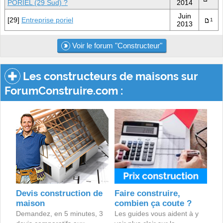
PORIEL (29 Sud) ?
2014
Juin
[29]
Entreprise poriel
1
2013
Voir le forum "Constructeur"
Les constructeurs de maisons sur
ForumConstruire.com :
Devis construction de
Faire construire,
maison
combien ça coute ?
Demandez, en 5 minutes, 3
Les guides vous aident à y