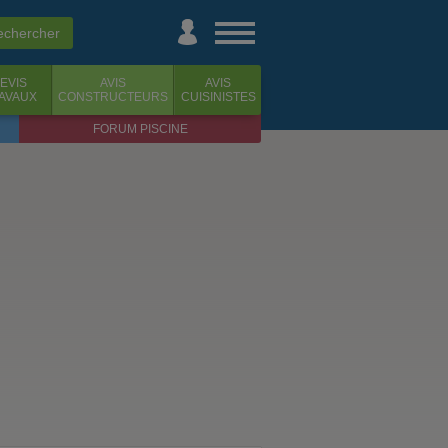
EVIS
AVIS
AVIS
AVAUX
CONSTRUCTEURS
CUISINISTES
FORUM PISCINE