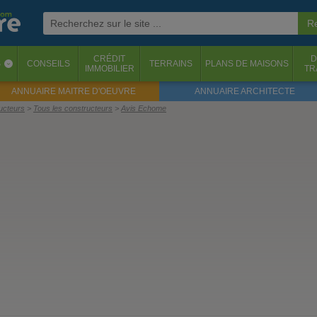
CRÉDIT
D
S
CONSEILS
TERRAINS
PLANS DE MAISONS
‹
IMMOBILIER
TR
ANNUAIRE MAITRE D'OEUVRE
ANNUAIRE ARCHITECTE
ructeurs
Tous les constructeurs
Avis Echome