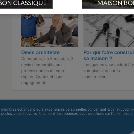
SON CLASSIQUE
MAISON BO
Devis architecte
Par qui faire constru
sa maison ?
Demandez, en 5 minutes, 3
devis comparatifs aux
Les guides vous aident à y
professionnels de votre
voir plus clair sur la
région. Gratuit et sans
construction.
engagement.
es membres échangent leurs expériences personnelles concernant la construction d
és, vous trouverez forcement des réponses à vos questions sur l'administratif, la 