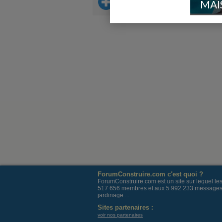
Sur le même thème
MAI
ForumConstruire.com c'est quoi ?
ForumConstruire.com est un site sur lequel l
517 656 membres et aux 5 992 233 messages post
jardinage ...
Sites partenaires :
voir nos partenaires