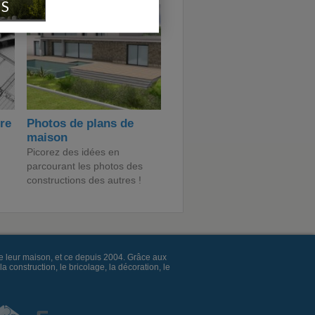
IS
ire
Photos de plans de
maison
Picorez des idées en
parcourant les photos des
constructions des autres !
e leur maison, et ce depuis 2004. Grâce aux
construction, le bricolage, la décoration, le