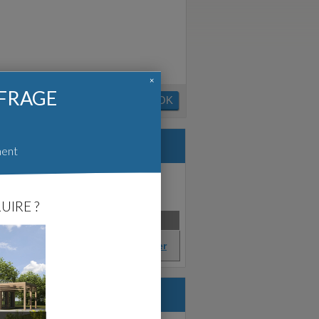
×
FFRAGE
OK
ment
UIRE ?
ence
Créé en
Satisfait?
Mars 2012
Afficher
- (73)
re.com :