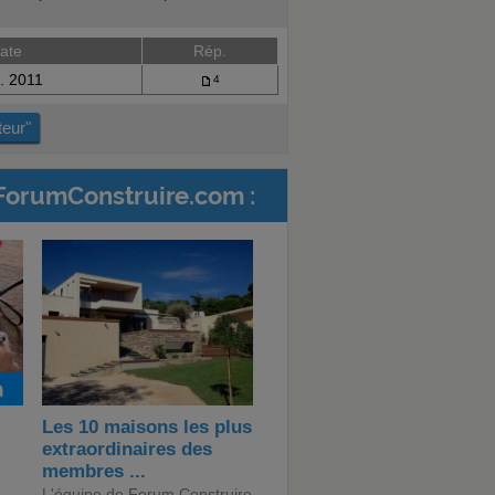
ate
Rép.
. 2011
4
teur"
ForumConstruire.com :
Les 10 maisons les plus
extraordinaires des
membres ...
L'équipe de Forum Construire