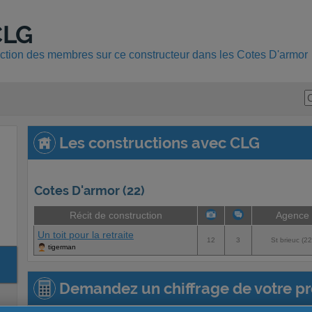
CLG
uction des membres sur ce constructeur dans les Cotes D'armor
Les constructions avec CLG
Cotes D'armor (22)
Récit de construction
Agence
Un toit pour la retraite
12
3
St brieuc (22
tigerman
Demandez un chiffrage de votre pro