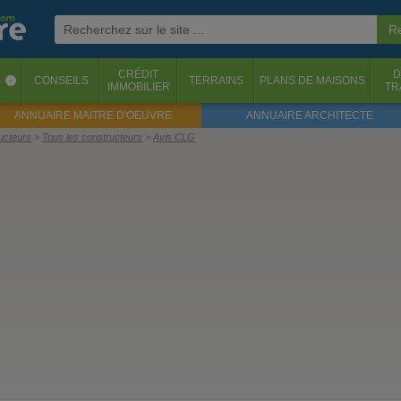
CRÉDIT
D
S
CONSEILS
TERRAINS
PLANS DE MAISONS
‹
IMMOBILIER
TR
ANNUAIRE MAITRE D'OEUVRE
ANNUAIRE ARCHITECTE
ructeurs
Tous les constructeurs
Avis CLG