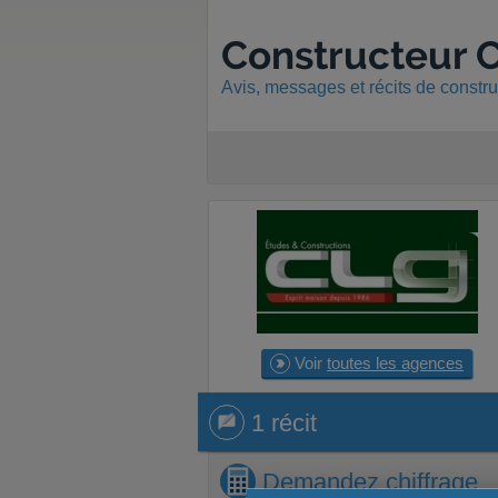
Constructeur 
Avis, messages et récits de constr
Voir
toutes les agences
1 récit
1 récit
Demandez
chiffrage