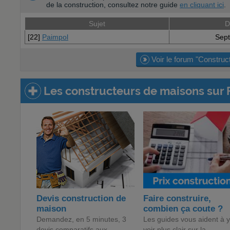
de la construction, consultez notre guide
en cliquant ici
.
Sujet
D
[22]
Paimpol
Sept
Voir le forum "Construc
Les constructeurs de maisons sur 
Devis construction de
Faire construire,
maison
combien ça coute ?
Demandez, en 5 minutes, 3
Les guides vous aident à y
devis comparatifs aux
voir plus clair sur la