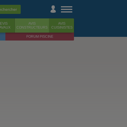
EVIS
AVIS
AVIS
AVAUX
CONSTRUCTEURS
CUISINISTES
FORUM PISCINE