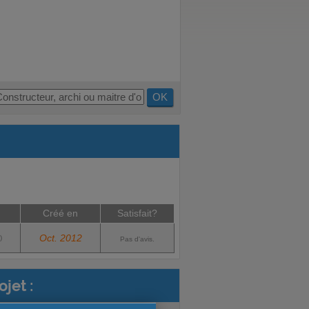
OK
Créé en
Satisfait?
Oct. 2012
)
Pas d'avis.
jet :