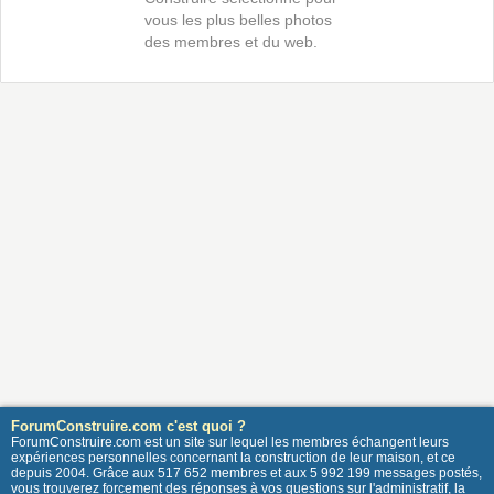
vous les plus belles photos
des membres et du web.
ForumConstruire.com c'est quoi ?
ForumConstruire.com est un site sur lequel les membres échangent leurs
expériences personnelles concernant la construction de leur maison, et ce
depuis 2004. Grâce aux 517 652 membres et aux 5 992 199 messages postés,
vous trouverez forcement des réponses à vos questions sur l'administratif, la