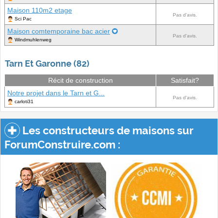
Maison 110m2 etage
Pas d'avis.
Sci Pac
Maison comtemporaine bac acier
Pas d'avis.
Windmuhlenweg
Tarn Et Garonne (82)
Récit de construction
Satisfait?
Notre projet dans le Tarn et G...
Pas d'avis.
carloti31
Les constructeurs de maisons sur
ForumConstruire.com :