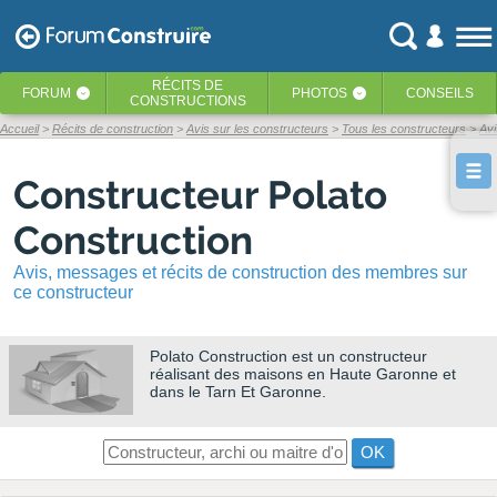
RÉCITS
DE
FORUM
PHOTOS
CONSEILS
‹
‹
CONSTRUCTIONS
Accueil
Récits de construction
Avis sur les constructeurs
Tous les constructeurs
Avi
Constructeur Polato
Construction
Avis, messages et récits de construction des membres sur
ce constructeur
Polato Construction
est un constructeur
réalisant des maisons en Haute Garonne et
dans le Tarn Et Garonne.
OK