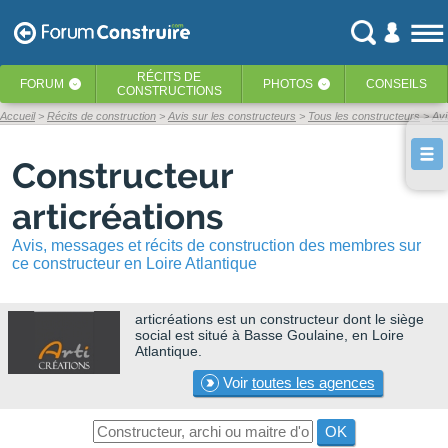
RÉCITS
DE
FORUM
PHOTOS
CONSEILS
‹
‹
CONSTRUCTIONS
Accueil
Récits de construction
Avis sur les constructeurs
Tous les constructeurs
Avi
Constructeur
articréations
Avis, messages et récits de construction des membres sur
ce constructeur en Loire Atlantique
articréations
est un constructeur dont le siège
social est situé à Basse Goulaine, en Loire
Atlantique.
Voir
toutes les agences
OK