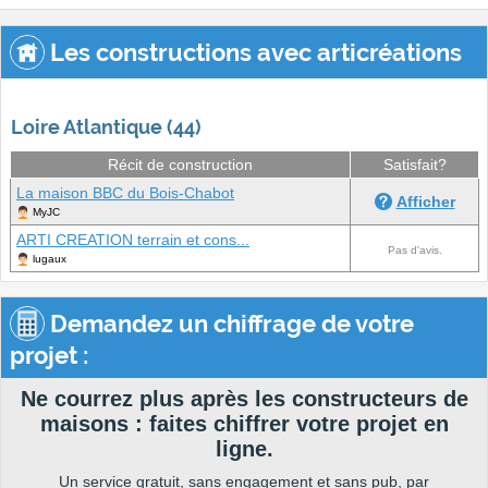
Les constructions avec articréations
Loire Atlantique (44)
Récit de construction
Satisfait?
La maison BBC du Bois-Chabot
Afficher
MyJC
ARTI CREATION terrain et cons...
Pas d'avis.
lugaux
Demandez un chiffrage de votre
projet :
Ne courrez plus après les constructeurs de
maisons : faites chiffrer votre projet en
ligne.
Un service gratuit, sans engagement et sans pub, par