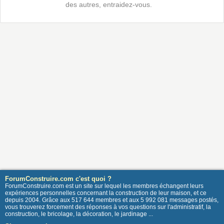
des autres, entraidez-vous.
ForumConstruire.com c'est quoi ?
ForumConstruire.com est un site sur lequel les membres échangent leurs
expériences personnelles concernant la construction de leur maison, et ce
depuis 2004. Grâce aux 517 644 membres et aux 5 992 081 messages postés,
vous trouverez forcement des réponses à vos questions sur l'administratif, la
construction, le bricolage, la décoration, le jardinage ...