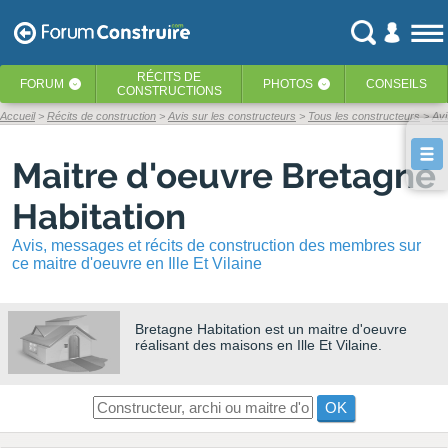
RÉCITS
DE
FORUM
PHOTOS
CONSEILS
‹
‹
CONSTRUCTIONS
Accueil
Récits de construction
Avis sur les constructeurs
Tous les constructeurs
Avi
Maitre d'oeuvre Bretagne
Habitation
Avis, messages et récits de construction des membres sur
ce maitre d'oeuvre en Ille Et Vilaine
Bretagne Habitation
est un maitre d'oeuvre
réalisant des maisons en Ille Et Vilaine.
OK