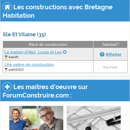
Les constructions avec Bretagne
Habitation
Ille Et Vilaine (35)
Récit de construction
Satisfait?
La maison d'Alex, Lucas et Leo
Afficher
Kalu35
Une galère de construction
Pas d'avis.
patrick1112
Les maitres d'oeuvre sur
ForumConstruire.com :