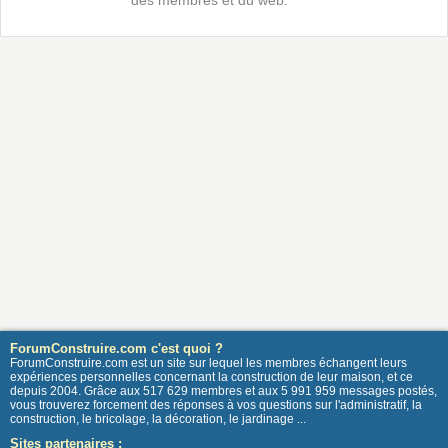
des membres et du web.
ForumConstruire.com c'est quoi ?
ForumConstruire.com est un site sur lequel les membres échangent leurs
expériences personnelles concernant la construction de leur maison, et ce
depuis 2004. Grâce aux 517 629 membres et aux 5 991 959 messages postés,
vous trouverez forcement des réponses à vos questions sur l'administratif, la
construction, le bricolage, la décoration, le jardinage ...
Sites partenaires :