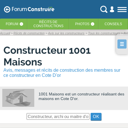
RÉCITS
DE
FORUM
PHOTOS
CONSEILS
‹
‹
CONSTRUCTIONS
Accueil
Récits de construction
Avis sur les constructeurs
Tous les constructeurs
Av
Constructeur 1001
Maisons
Avis, messages et récits de construction des membres sur
ce constructeur en Cote D'or
1001 Maisons
est un constructeur réalisant des
maisons en Cote D'or.
OK